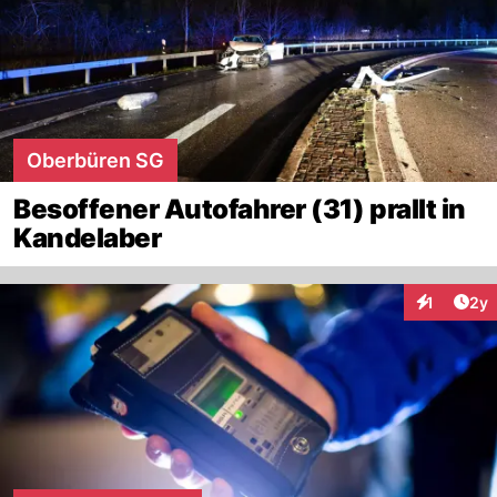
Oberbüren SG
Besoffener Autofahrer (31) prallt in
Kandelaber
Arti
1
2y
Interaktion