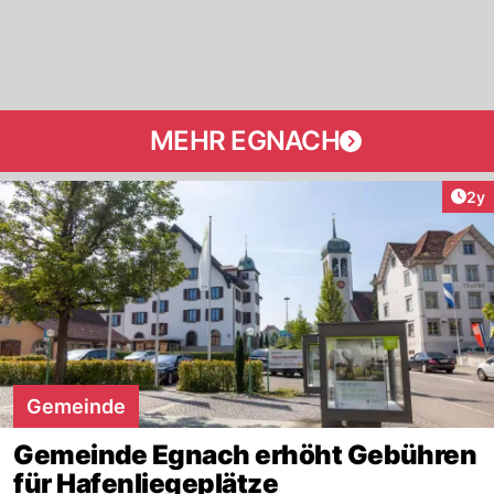
MEHR EGNACH
Arti
2y
Gemeinde
Gemeinde Egnach erhöht Gebühren
für Hafenliegeplätze