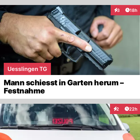
Artik
3
18h
Interaktione
Uesslingen TG
Mann schiesst in Garten herum –
Festnahme
Artik
2
22h
Interaktionen