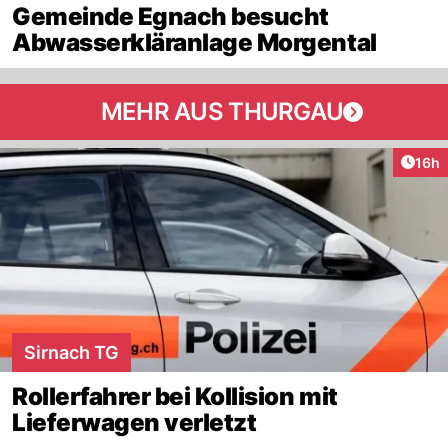
Gemeinde Egnach besucht
Abwasserkläranlage Morgental
MEHR AUS THURGAU
Artik
16h
Sirnach TG
Rollerfahrer bei Kollision mit
Lieferwagen verletzt