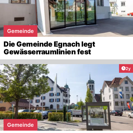
Gemeinde
Die Gemeinde Egnach legt
Gewässerraumlinien fest
Arti
2y
Gemeinde