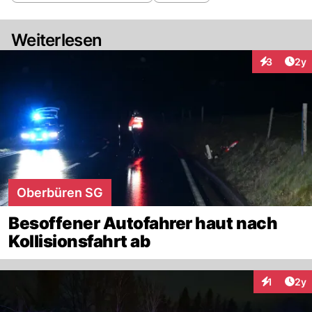
Weiterlesen
Arti
3
2y
Interaktion
Oberbüren SG
Besoffener Autofahrer haut nach
Kollisionsfahrt ab
Arti
1
2y
Interaktion