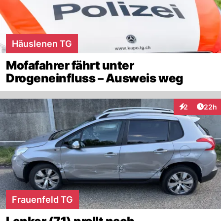
Häuslenen TG
Mofafahrer fährt unter
Drogeneinfluss – Ausweis weg
Artik
2
22h
Interaktionen
Frauenfeld TG