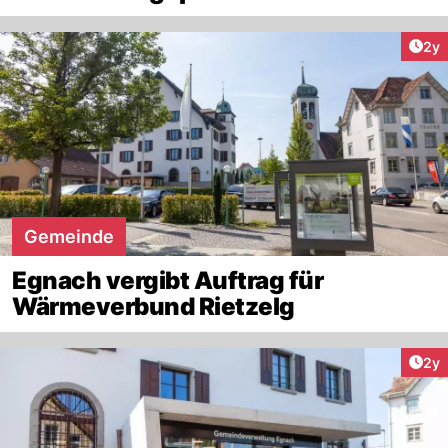
Arti
2y
Gemeinde
Egnach vergibt Auftrag für
Wärmeverbund Rietzelg
Arti
2y