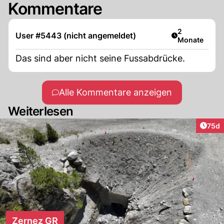
Kommentare
Artikel veröff
2
User #5443 (nicht angemeldet)
Monate
Das sind aber nicht seine Fussabdrücke.
Alle Kommentare anzeigen
Weiterlesen
Artik
75d
Zernez GR