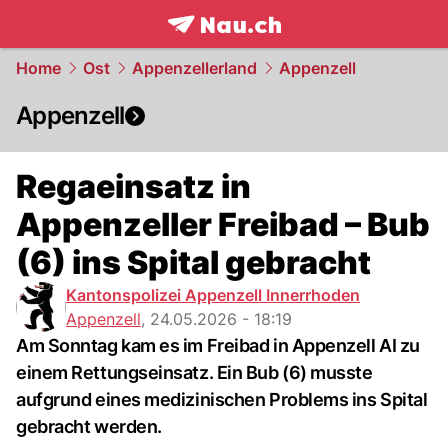
frontpage.
NAU.ch
Home
Ost
Appenzellerland
Appenzell
Appenzell
Regaeinsatz in
Appenzeller Freibad – Bub
(6) ins Spital gebracht
Kantonspolizei Appenzell Innerrhoden
Appenzell
,
24.05.2026 - 18:19
Am Sonntag kam es im Freibad in Appenzell AI zu
einem Rettungseinsatz. Ein Bub (6) musste
aufgrund eines medizinischen Problems ins Spital
gebracht werden.