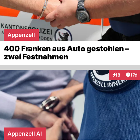
Appenzell
400 Franken aus Auto gestohlen –
zwei Festnahmen
Artik
18
17d
Interaktionen
Appenzell AI