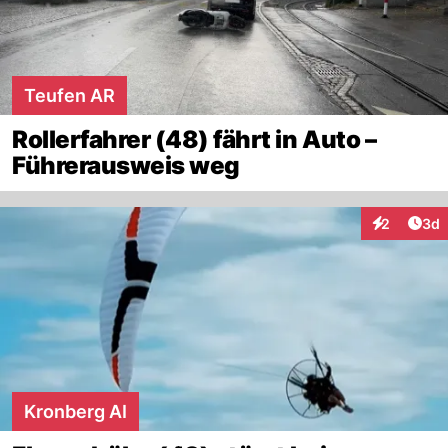
Teufen AR
Rollerfahrer (48) fährt in Auto –
Führerausweis weg
Arti
2
3d
Interaktion
Kronberg AI