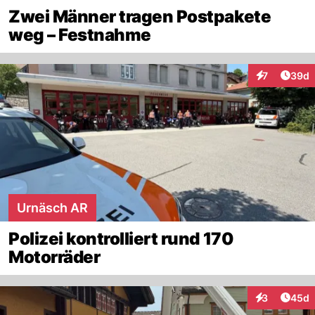
Zwei Männer tragen Postpakete
weg – Festnahme
Artik
7
39d
Interaktionen
Urnäsch AR
Polizei kontrolliert rund 170
Motorräder
Artik
3
45d
Interaktionen