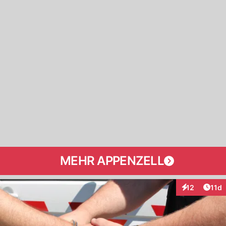
MEHR APPENZELL
Artik
12
11d
Interaktionen