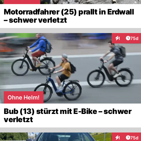
Motorradfahrer (25) prallt in Erdwall
– schwer verletzt
Artik
1
75d
Interaktione
Ohne Helm!
Bub (13) stürzt mit E-Bike – schwer
verletzt
Artik
1
75d
Interaktione