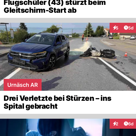
Flugschüler (43) stürzt beim
Gleitschirm-Start ab
Arti
5
5d
Interaktion
Urnäsch AR
Drei Verletzte bei Stürzen – ins
Spital gebracht
Arti
2
6d
Interaktion