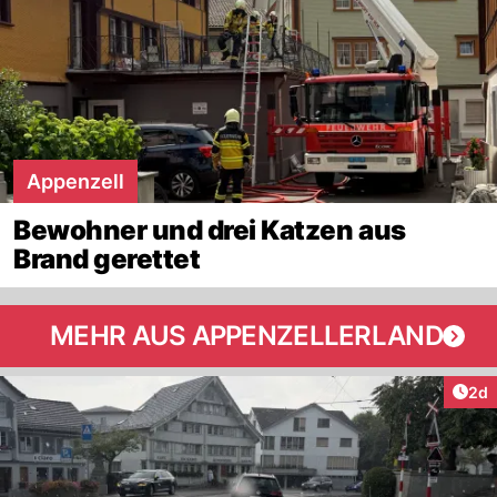
Appenzell
Bewohner und drei Katzen aus
Brand gerettet
MEHR AUS APPENZELLERLAND
Arti
2d