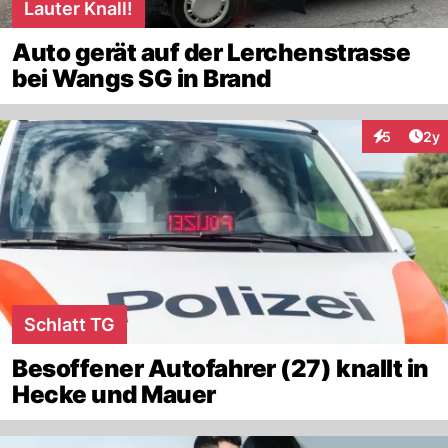
Lauter Knall!
Auto gerät auf der Lerchenstrasse
bei Wangs SG in Brand
Arti
5
2y
Interaktion
Schlatt TG
Besoffener Autofahrer (27) knallt in
Hecke und Mauer