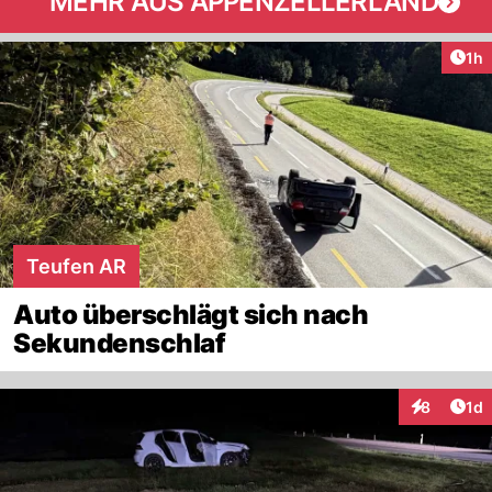
MEHR AUS APPENZELLERLAND
Art
1h
Teufen AR
Auto überschlägt sich nach
Sekundenschlaf
Art
8
1d
Interaktion