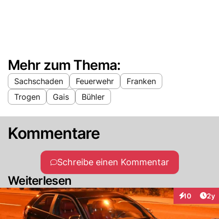
Mehr zum Thema:
Sachschaden
Feuerwehr
Franken
Trogen
Gais
Bühler
Kommentare
Schreibe einen Kommentar
Weiterlesen
Arti
10
2y
Interaktione