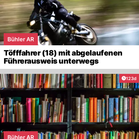
Bühler AR
Töfffahrer (18) mit abgelaufenen
Führerausweis unterwegs
Artike
123d
Bühler AR