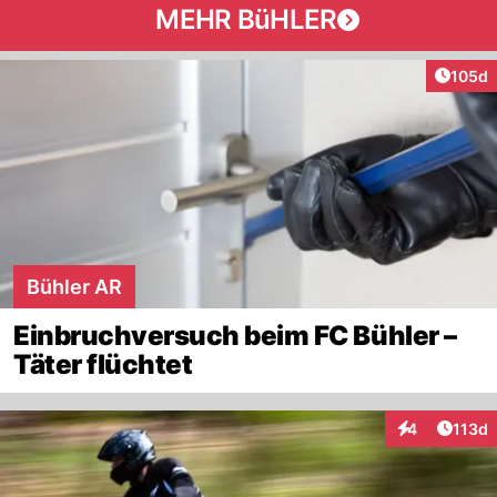
MEHR BüHLER
Artike
105d
Bühler AR
Einbruchversuch beim FC Bühler –
Täter flüchtet
Artike
4
113d
Interaktionen