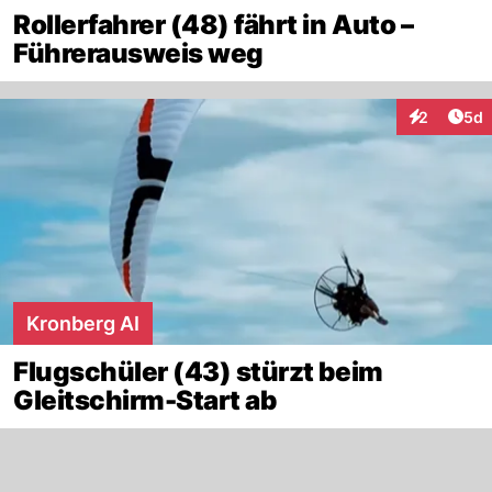
Rollerfahrer (48) fährt in Auto –
Führerausweis weg
Arti
2
5d
Interaktion
Kronberg AI
Flugschüler (43) stürzt beim
Gleitschirm-Start ab