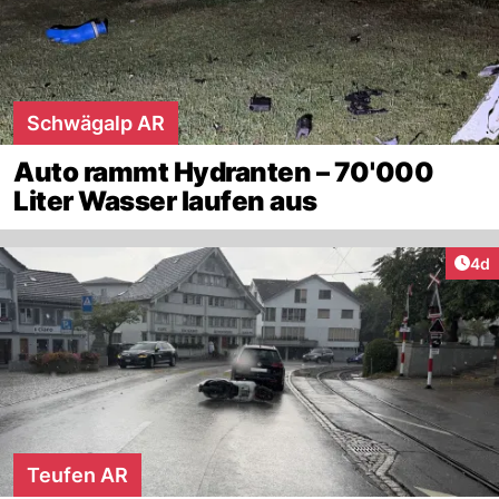
Schwägalp AR
Auto rammt Hydranten – 70'000
Liter Wasser laufen aus
Arti
4d
Teufen AR