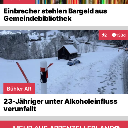
Einbrecher stehlen Bargeld aus
Gemeindebibliothek
Artike
2
133d
Interaktionen
Bühler AR
23-Jähriger unter Alkoholeinfluss
verunfallt