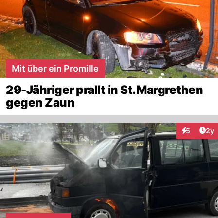
Mit über ein Promille
29-Jähriger prallt in St.Margrethen
gegen Zaun
Arti
5
2y
Interaktion