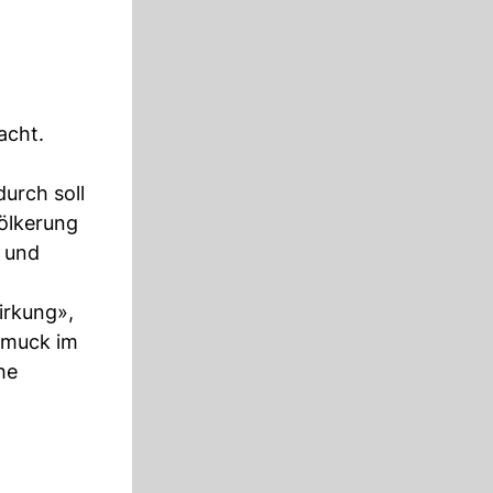
acht.
urch soll
ölkerung
t und
irkung»,
hmuck im
he