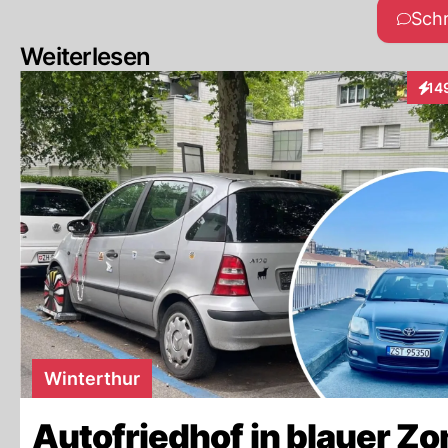
Sch
Weiterlesen
14
Inte
Winterthur
Autofriedhof in blauer Zo