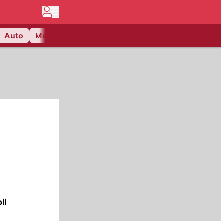
Auto
Matchcenter
Videos
Nau Plus
Lifestyle
ll