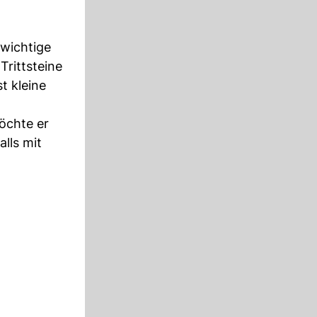
 wichtige
Trittsteine
t kleine
öchte er
lls mit