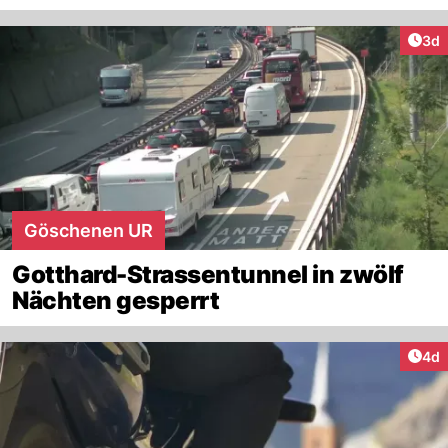
Arti
3d
Göschenen UR
Gotthard-Strassentunnel in zwölf
Nächten gesperrt
Arti
4d