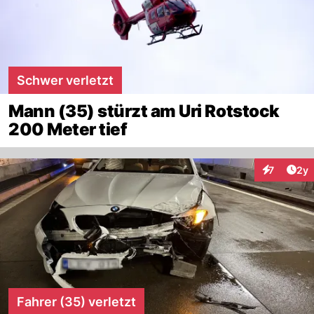
Schwer verletzt
Mann (35) stürzt am Uri Rotstock
200 Meter tief
Arti
7
2y
Interaktion
Fahrer (35) verletzt