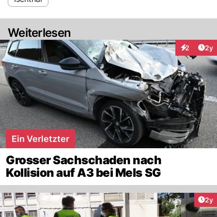
Weiterlesen
Arti
2
2y
Interaktion
Ein Verletzter
Grosser Sachschaden nach
Kollision auf A3 bei Mels SG
Arti
2y