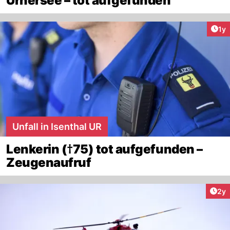
Urnersee – tot aufgefunden
Art
1y
Unfall in Isenthal UR
Lenkerin (†75) tot aufgefunden –
Zeugenaufruf
Arti
2y