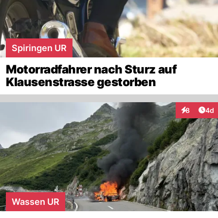
Spiringen UR
Motorradfahrer nach Sturz auf
Klausenstrasse gestorben
Arti
8
4d
Interaktion
Wassen UR