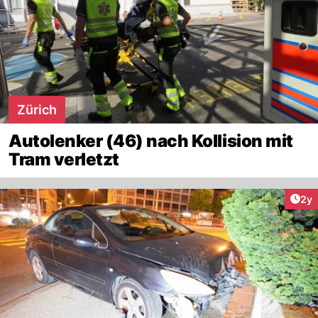
Zürich
Autolenker (46) nach Kollision mit
Tram verletzt
Arti
2y