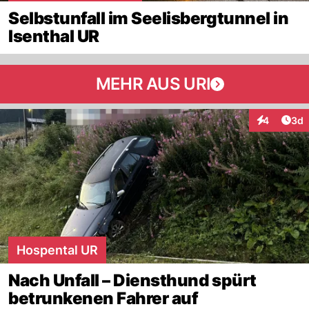
Selbstunfall im Seelisbergtunnel in
Isenthal UR
MEHR AUS URI
Arti
4
3d
Interaktion
Hospental UR
Nach Unfall – Diensthund spürt
betrunkenen Fahrer auf