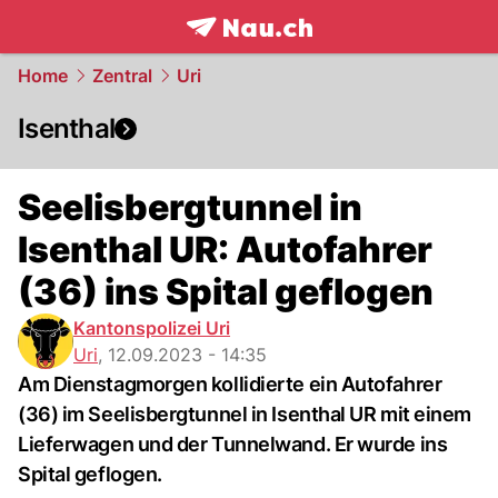
frontpage.
NAU.ch
Home
Zentral
Uri
Isenthal
Seelisbergtunnel in
Isenthal UR: Autofahrer
(36) ins Spital geflogen
Kantonspolizei Uri
Uri
,
12.09.2023 - 14:35
Am Dienstagmorgen kollidierte ein Autofahrer
(36) im Seelisbergtunnel in Isenthal UR mit einem
Lieferwagen und der Tunnelwand. Er wurde ins
Spital geflogen.