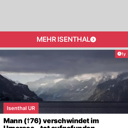
MEHR ISENTHAL
Art
1y
Isenthal UR
Mann (†76) verschwindet im