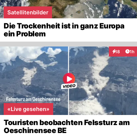
Satellitenbilder
Die Trockenheit ist in ganz Europa
ein Problem
Art
18
1h
Interaktione
«Live gesehen»
Touristen beobachten Felssturz am
Oeschinensee BE