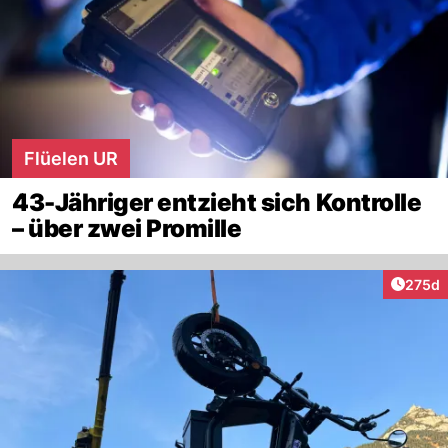
Flüelen UR
43-Jähriger entzieht sich Kontrolle
– über zwei Promille
Artike
275d