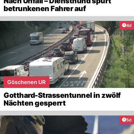
Nach Unfall – Diensthund spürt
betrunkenen Fahrer auf
Arti
4d
Göschenen UR
Gotthard-Strassentunnel in zwölf
Nächten gesperrt
Arti
5d