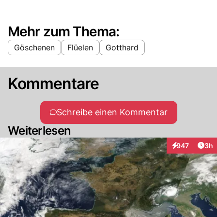
Mehr zum Thema:
Göschenen
Flüelen
Gotthard
Kommentare
Schreibe einen Kommentar
Weiterlesen
Arti
947
3h
Interaktionen