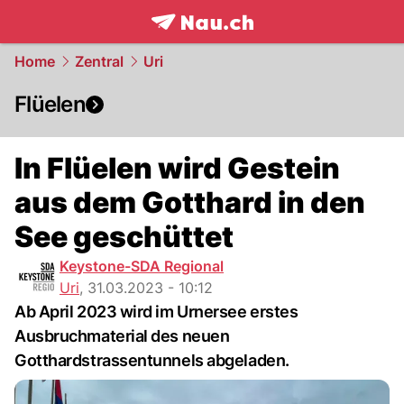
frontpage.
NAU.ch
Home
Zentral
Uri
Flüelen
In Flüelen wird Gestein
aus dem Gotthard in den
See geschüttet
Keystone-SDA Regional
Uri
,
31.03.2023 - 10:12
Ab April 2023 wird im Urnersee erstes
Ausbruchmaterial des neuen
Gotthardstrassentunnels abgeladen.