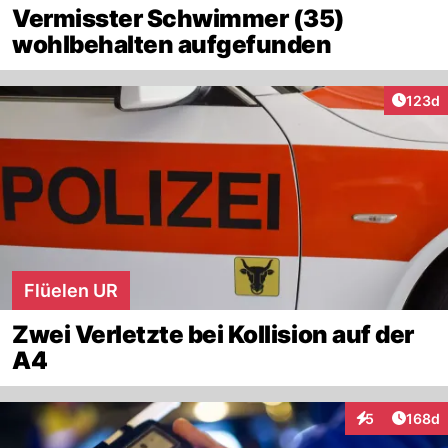
Vermisster Schwimmer (35)
wohlbehalten aufgefunden
Artike
123d
Flüelen UR
Zwei Verletzte bei Kollision auf der
A4
Artike
5
168d
Interaktionen