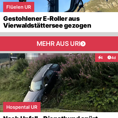
Flüelen UR
Gestohlener E-Roller aus
Vierwaldstättersee gezogen
MEHR AUS URI
Arti
4
4d
Interaktion
Hospental UR