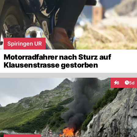
Spiringen UR
Motorradfahrer nach Sturz auf
Klausenstrasse gestorben
Arti
8
5d
Interaktion