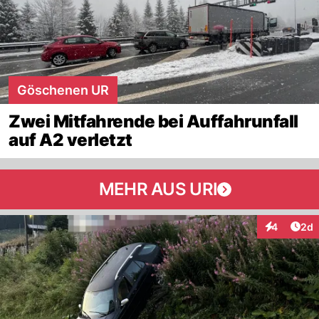
Göschenen UR
Zwei Mitfahrende bei Auffahrunfall
auf A2 verletzt
MEHR AUS URI
Arti
4
2d
Interaktion