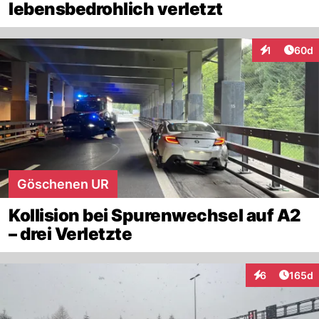
lebensbedrohlich verletzt
Artik
1
60d
Interaktione
Göschenen UR
Kollision bei Spurenwechsel auf A2
– drei Verletzte
Artike
6
165d
Interaktionen