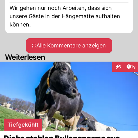
Wir gehen nur noch Arbeiten, dass sich
unsere Gäste in der Hängematte aufhalten
können.
Alle Kommentare anzeigen
Weiterlesen
Art
6
1y
Interaktion
Tiefgekühlt