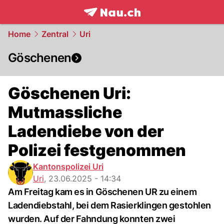
frontpage.
NAU.ch
Home
Zentral
Uri
Göschenen
Göschenen Uri:
Mutmassliche
Ladendiebe von der
Polizei festgenommen
Kantonspolizei Uri
Uri
,
23.06.2025 - 14:34
Am Freitag kam es in Göschenen UR zu einem
Ladendiebstahl, bei dem Rasierklingen gestohlen
wurden. Auf der Fahndung konnten zwei