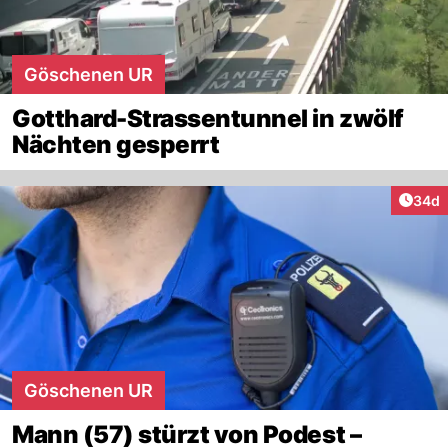
Göschenen UR
Gotthard-Strassentunnel in zwölf
Nächten gesperrt
Artik
34d
Göschenen UR
Mann (57) stürzt von Podest –