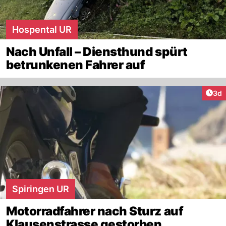
Hospental UR
Nach Unfall – Diensthund spürt
betrunkenen Fahrer auf
Arti
3d
Spiringen UR
Motorradfahrer nach Sturz auf
Klausenstrasse gestorben