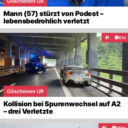
Göschenen UR
Mann (57) stürzt von Podest –
lebensbedrohlich verletzt
Artik
1
61d
Interaktione
Göschenen UR
Kollision bei Spurenwechsel auf A2
– drei Verletzte
Artike
6
166d