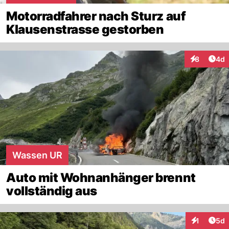
Motorradfahrer nach Sturz auf
Klausenstrasse gestorben
Arti
8
4d
Interaktion
Wassen UR
Auto mit Wohnanhänger brennt
vollständig aus
Arti
1
5d
Interaktion