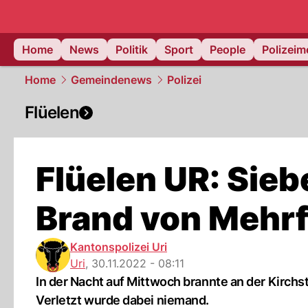
Home
News
Politik
Sport
People
Polizei
Home
Gemeindenews
Polizei
Flüelen
Flüelen UR: Sie
Brand von Mehrf
Kantonspolizei Uri
Uri
,
30.11.2022 - 08:11
In der Nacht auf Mittwoch brannte an der Kirchs
Verletzt wurde dabei niemand.