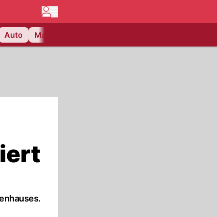
Auto
Matchcenter
Videos
Nau Plus
Lifestyle
iert
lienhauses.