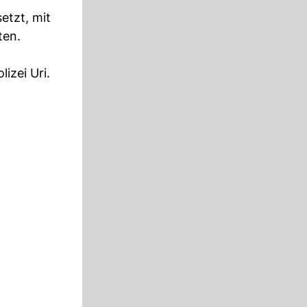
etzt, mit
ten.
izei Uri.