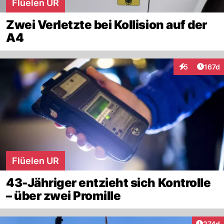
Flüelen UR
Zwei Verletzte bei Kollision auf der
A4
Artike
5
167d
Interaktionen
Flüelen UR
43-Jähriger entzieht sich Kontrolle
– über zwei Promille
Artike
274d