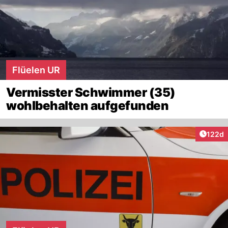
Flüelen UR
Vermisster Schwimmer (35)
wohlbehalten aufgefunden
Artike
122d