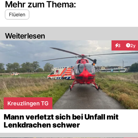
Mehr zum Thema:
Flüelen
Weiterlesen
Arti
3
2y
Interaktion
Kreuzlingen TG
Mann verletzt sich bei Unfall mit
Lenkdrachen schwer