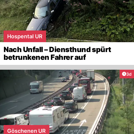
Hospental UR
Nach Unfall – Diensthund spürt
betrunkenen Fahrer auf
Arti
3d
Göschenen UR