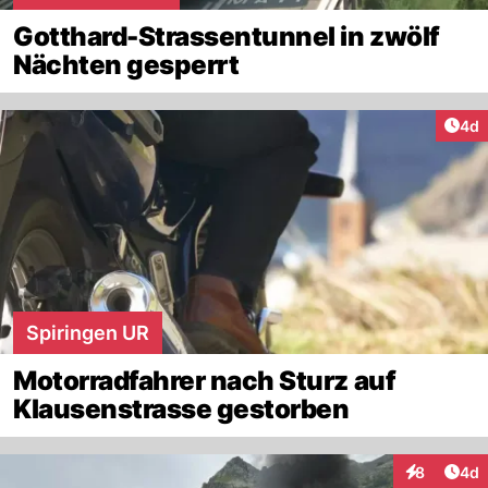
Gotthard-Strassentunnel in zwölf
Nächten gesperrt
Arti
4d
Spiringen UR
Motorradfahrer nach Sturz auf
Klausenstrasse gestorben
Arti
8
4d
Interaktion