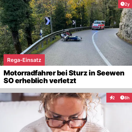
Arti
2y
Rega-Einsatz
Motorradfahrer bei Sturz in Seewen
SO erheblich verletzt
Arti
2
8h
Interaktion