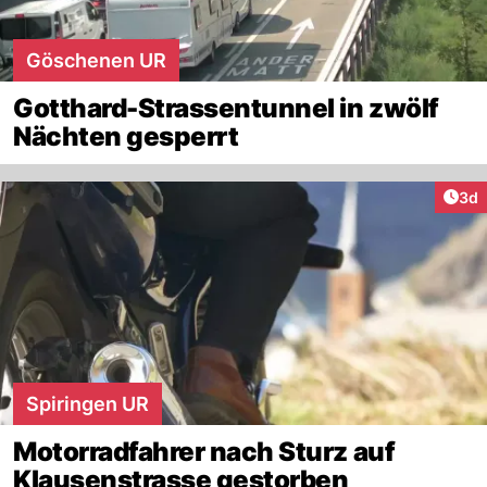
Göschenen UR
Gotthard-Strassentunnel in zwölf
Nächten gesperrt
Arti
3d
Spiringen UR
Motorradfahrer nach Sturz auf
Klausenstrasse gestorben