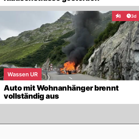
Arti
8
3d
Interaktion
Wassen UR
Auto mit Wohnanhänger brennt
vollständig aus
Footer