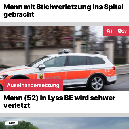
Mann mit Stichverletzung ins Spital
gebracht
Arti
11
2y
Interaktione
Auseinandersetzung
Mann (52) in Lyss BE wird schwer
verletzt