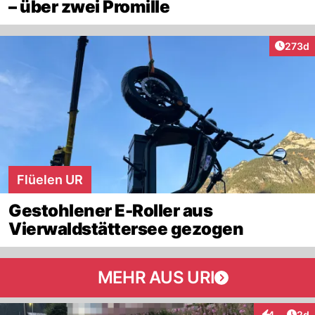
– über zwei Promille
Artike
273d
Flüelen UR
Gestohlener E-Roller aus
Vierwaldstättersee gezogen
MEHR AUS URI
Arti
4
2d