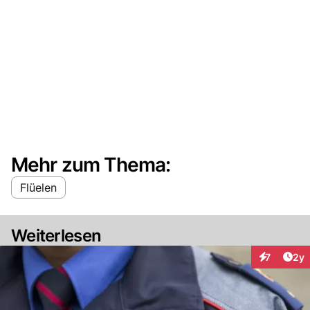
Mehr zum Thema:
Flüelen
Weiterlesen
Arti
7
2y
Interaktion