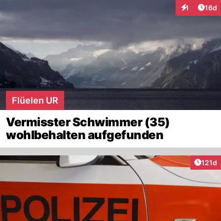
Artik
1
16d
Interaktione
Flüelen UR
Vermisster Schwimmer (35)
wohlbehalten aufgefunden
Artike
121d