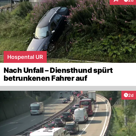
Interaktion
Hospental UR
Nach Unfall – Diensthund spürt
betrunkenen Fahrer auf
Arti
2d