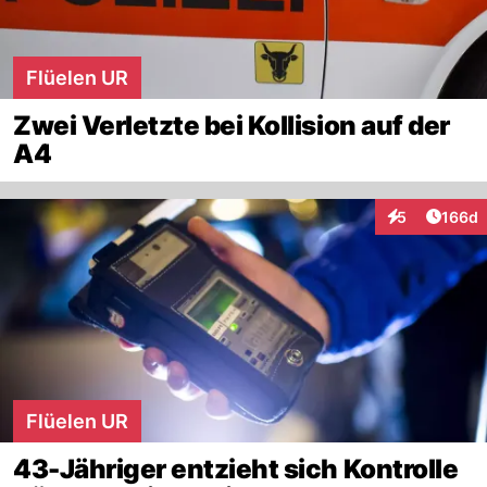
Flüelen UR
Zwei Verletzte bei Kollision auf der
A4
Artike
5
166d
Interaktionen
Flüelen UR
43-Jähriger entzieht sich Kontrolle