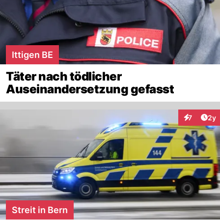
Ittigen BE
Täter nach tödlicher
Auseinandersetzung gefasst
Arti
7
2y
Interaktion
Streit in Bern