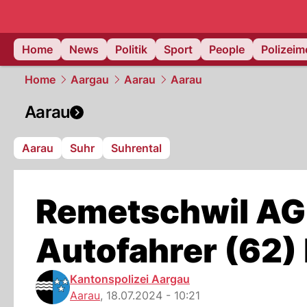
Home
News
Politik
Sport
People
Polizei
Home
Aargau
Aarau
Aarau
Aarau
Aarau
Suhr
Suhrental
Remetschwil AG
Autofahrer (62)
Kantonspolizei Aargau
Aarau
,
18.07.2024 - 10:21