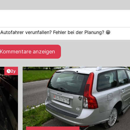
Autofahrer verunfallen? Fehler bei der Planung? 😁
e Kommentare anzeigen
Artikel veröffentlicht:
2y