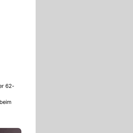
er 62-
 beim