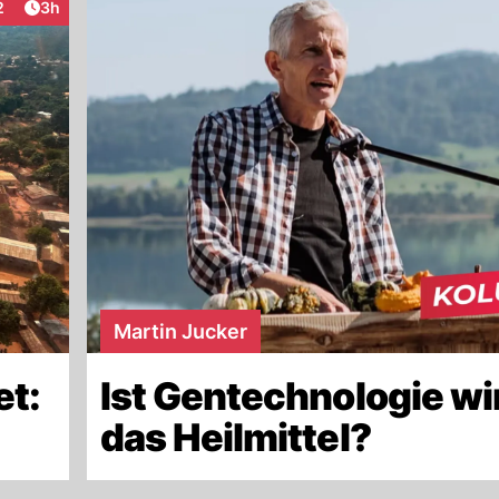
Artikel veröffentlicht:
2
3h
eraktionen
Martin Jucker
et:
Ist Gentechnologie wi
das Heilmittel?