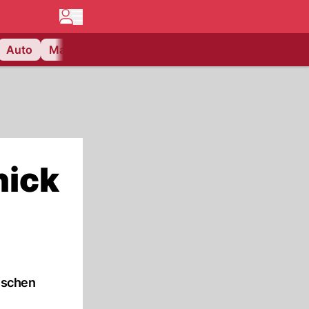
Auto
Matchcenter
Videos
Nau Plus
Lifestyle
nick
tischen