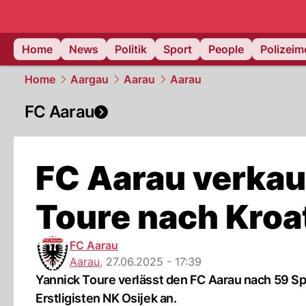
Home
News
Politik
Sport
People
Polizei
Home
Aargau
Aarau
Aarau
FC Aarau
FC Aarau verkau
Toure nach Kroa
FC Aarau
Aarau
,
27.06.2025 - 17:39
Yannick Toure verlässt den FC Aarau nach 59 Sp
Erstligisten NK Osijek an.