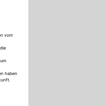
n
ren vom
 die
 zum
ien haben
kunft.