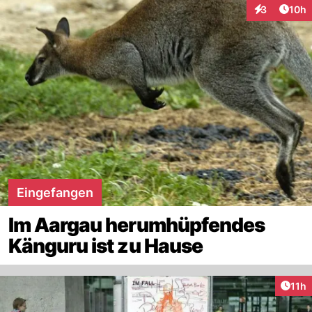
Artik
3
10h
Interaktione
Eingefangen
Im Aargau herumhüpfendes
Känguru ist zu Hause
Artik
11h