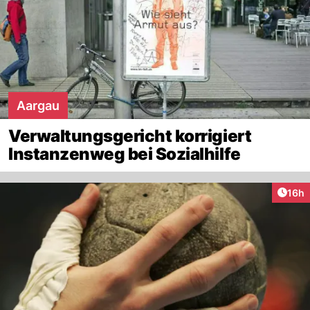
Aargau
Verwaltungsgericht korrigiert
Instanzenweg bei Sozialhilfe
Artik
16h