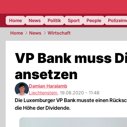
Home
News
Politik
Sport
People
Polizei
Home
News
Wirtschaft
VP Bank muss Di
ansetzen
Damian Haralamb
Liechtenstein
,
19.08.2020 - 11:48
Die Luxemburger VP Bank musste einen Rückschl
die Höhe der Dividende.