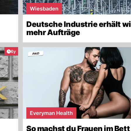
Wiesbaden
Deutsche Industrie erhält w
mehr Aufträge
Artikel veröffentlicht:
6y
Everyman Health
So machst du Frauen im Bett