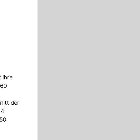
 ihre
 60
itt der
14
,50