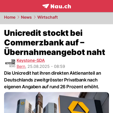
frontpage.
NAU.ch
Home
News
Wirtschaft
Unicredit stockt bei
Commerzbank auf –
Übernahmeangebot naht
Keystone-SDA
Bern
,
25.08.2025 - 08:59
Die Unicredit hat ihren direkten Aktienanteil an
Deutschlands zweitgrösster Privatbank nach
eigenen Angaben auf rund 26 Prozent erhöht.