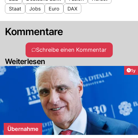
Staat
Jobs
Euro
DAX
Kommentare
Schreibe einen Kommentar
Weiterlesen
Art
1y
Übernahme