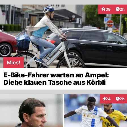
Arti
109
2h
Interaktionen
Mies!
E-Bike-Fahrer warten an Ampel:
Diebe klauen Tasche aus Körbli
Arti
24
2h
Interaktionen