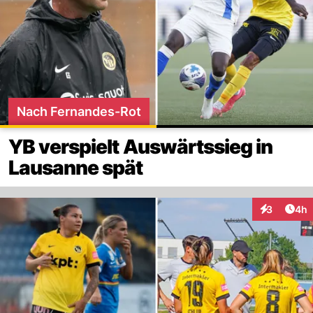
Nach Fernandes-Rot
YB verspielt Auswärtssieg in
Lausanne spät
Arti
3
4h
Interaktion