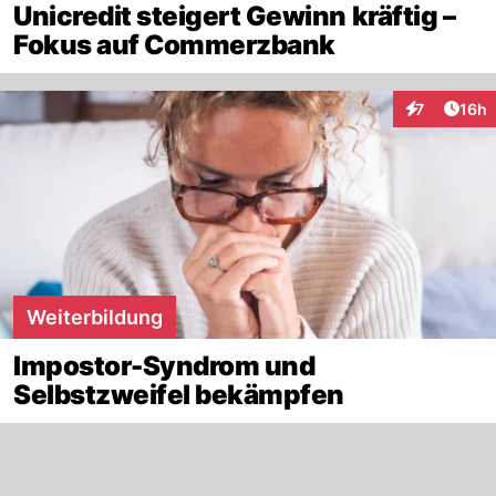
Unicredit steigert Gewinn kräftig –
Fokus auf Commerzbank
Artik
7
16h
Interaktione
Weiterbildung
Impostor-Syndrom und
Selbstzweifel bekämpfen