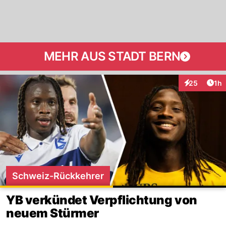
MEHR AUS STADT BERN
Art
25
1h
Interaktione
Schweiz-Rückkehrer
YB verkündet Verpflichtung von
neuem Stürmer