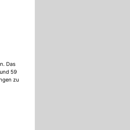
n. Das
rund 59
ungen zu