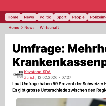
Home
News
Politik
Sport
People
Polizei
Home
News
Wirtschaft
Umfrage: Mehrhe
Krankenkassenp
Keystone-SDA
Zürich
,
12.02.2026 - 07:07
Laut Umfrage haben 59 Prozent der Schweizer 
Es gibt grosse Unterschiede zwischen den Regi