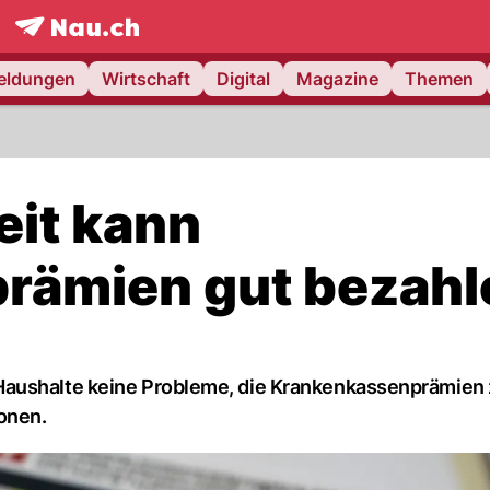
frontpage.
NAU.ch
meldungen
Wirtschaft
Digital
Magazine
Themen
it kann
rämien gut bezahl
Haushalte keine Probleme, die Krankenkassenprämien 
onen.