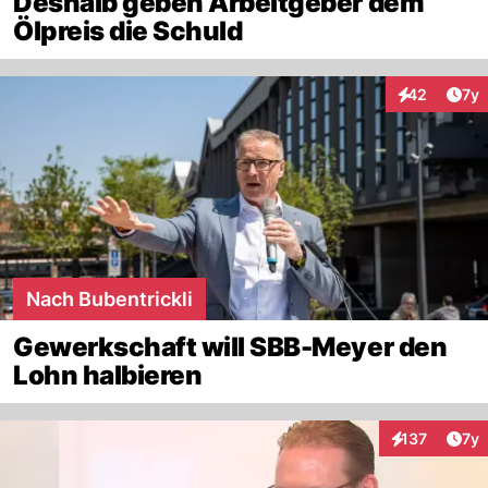
Deshalb geben Arbeitgeber dem
Ölpreis die Schuld
Art
42
7y
Interaktione
Nach Bubentrickli
Gewerkschaft will SBB-Meyer den
Lohn halbieren
Art
137
7y
Interaktionen