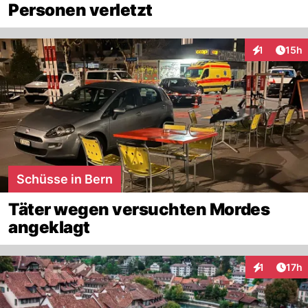
Personen verletzt
Artik
1
15h
Interaktione
Schüsse in Bern
Täter wegen versuchten Mordes
angeklagt
Artik
1
17h
Interaktione