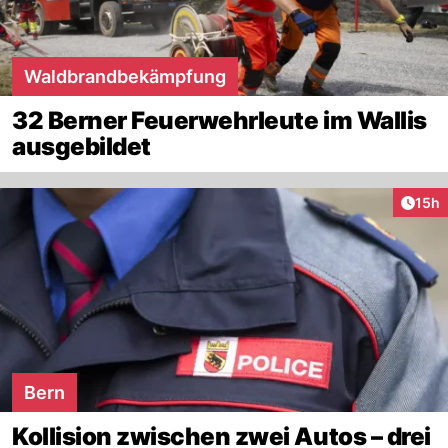
Waldbrandbekämpfung
32 Berner Feuerwehrleute im Wallis
ausgebildet
Artik
15h
Bern
Kollision zwischen zwei Autos – drei