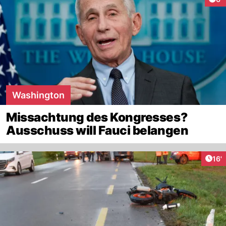
Washington
Missachtung des Kongresses?
Ausschuss will Fauci belangen
Arti
16'