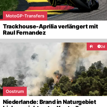
MotoGP-Transfers
Trackhouse-Aprilia verlängert mit
Raul Fernandez
Arti
1
2d
Interaktion
Oostrum
Niederlande: Brand in Naturgebiet