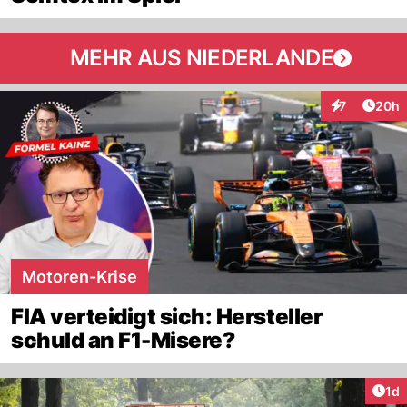
MEHR AUS NIEDERLANDE
Artik
7
20h
Interaktionen
Motoren-Krise
FIA verteidigt sich: Hersteller
schuld an F1-Misere?
Art
1d