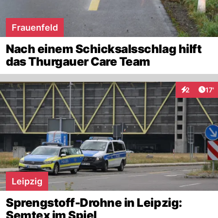
Frauenfeld
Nach einem Schicksalsschlag hilft
das Thurgauer Care Team
Arti
2
17'
Interaktion
Leipzig
Sprengstoff-Drohne in Leipzig:
Semtex im Spiel