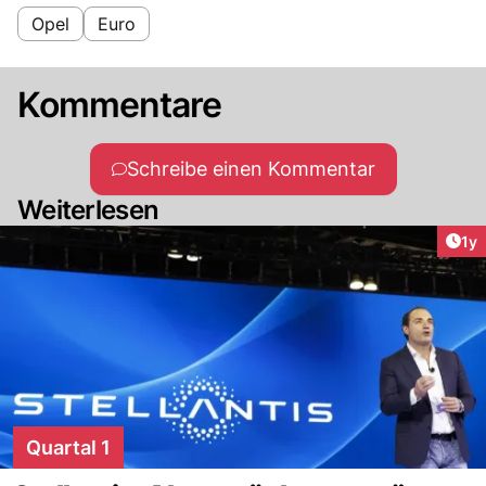
Opel
Euro
Kommentare
Schreibe einen Kommentar
Weiterlesen
Art
1y
Quartal 1