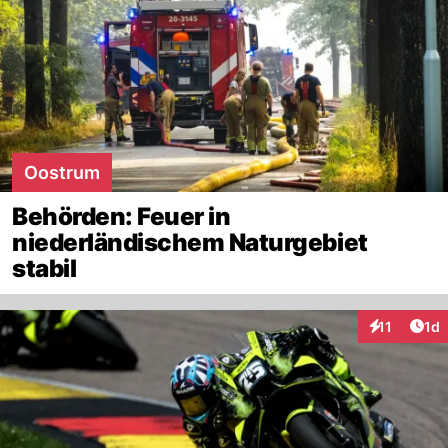
Oostrum
Behörden: Feuer in
niederländischem Naturgebiet
stabil
Art
11
1d
Interaktione