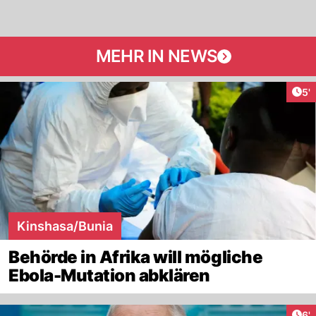
MEHR IN NEWS
Art
5'
Kinshasa/Bunia
Behörde in Afrika will mögliche
Ebola-Mutation abklären
Art
6'