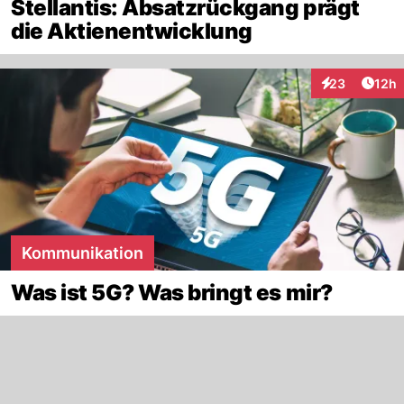
Stellantis: Absatzrückgang prägt
die Aktienentwicklung
Artik
23
12h
Interaktionen
Kommunikation
Was ist 5G? Was bringt es mir?