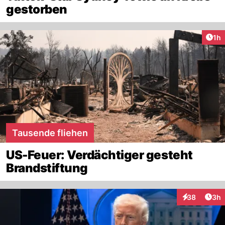
gestorben
Art
1h
Tausende fliehen
US-Feuer: Verdächtiger gesteht
Brandstiftung
Arti
38
3h
Interaktionen