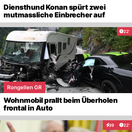
Diensthund Konan spürt zwei
mutmassliche Einbrecher auf
Arti
22'
Rongellen GR
Wohnmobil prallt beim Überholen
frontal in Auto
Arti
39
22'
Interaktionen