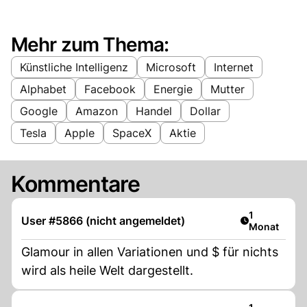
Mehr zum Thema:
Künstliche Intelligenz
Microsoft
Internet
Alphabet
Facebook
Energie
Mutter
Google
Amazon
Handel
Dollar
Tesla
Apple
SpaceX
Aktie
Kommentare
Artikel veröf
1
User #5866 (nicht angemeldet)
Monat
Glamour in allen Variationen und $ für nichts
wird als heile Welt dargestellt.
Artikel veröf