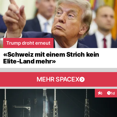
Trump droht erneut
«Schweiz mit einem Strich kein
Elite-Land mehr»
MEHR SPACEX
Art
6
1d
Interaktion