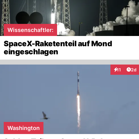
Wissenschaftler:
SpaceX-Raketenteil auf Mond
eingeschlagen
Arti
11
2d
Interaktione
Washington