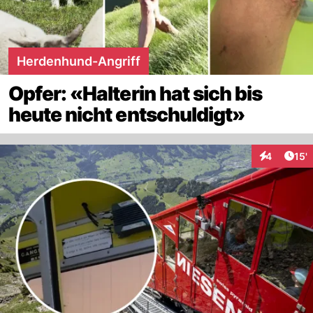
Herdenhund-Angriff
Opfer: «Halterin hat sich bis
heute nicht entschuldigt»
Arti
4
15'
Interaktion