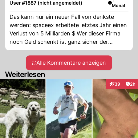
1
User #1887 (nicht angemeldet)
Monat
Das kann nur ein neuer Fall von denkste
werden: spaceex erbeitete letztes Jahr einen
Verlust von 5 Milliarden $ Wer dieser Firma
noch Geld schenkt ist ganz sicher der
grösste Narr aller Zeiten ! tschüss !! wir
sehen uns dann übermorgen im
Alle Kommentare anzeigen
Kaffeekränzchen auf dem Mars ,dabei wird
Weiterlesen
vermutlich Herr Benkö und der Graf von
Münchhausen teilnehmen,
Arti
739
2h
Interaktionen