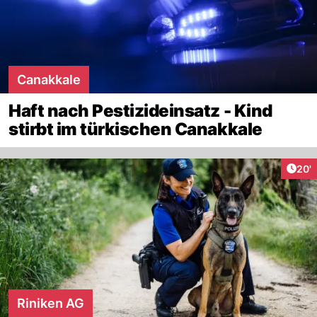
Canakkale
Haft nach Pestizideinsatz - Kind
stirbt im türkischen Canakkale
Arti
20'
Riniken AG