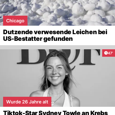
Chicago
Dutzende verwesende Leichen bei
US-Bestatter gefunden
Arti
47'
Wurde 26 Jahre alt
Tiktok-Star Sydney Towle an Krebs