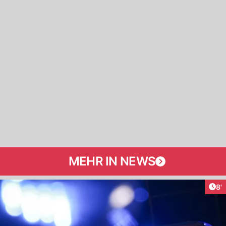
MEHR IN NEWS
Art
8'