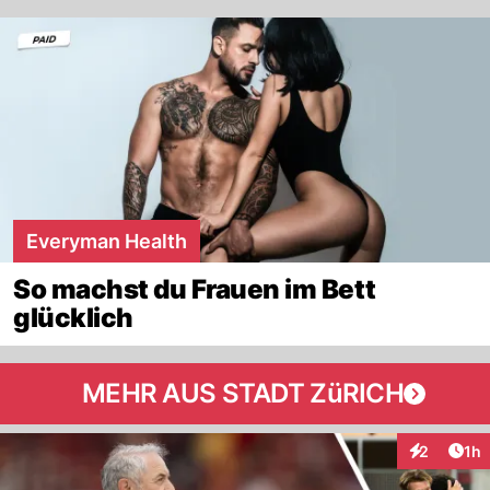
Everyman Health
So machst du Frauen im Bett
glücklich
MEHR AUS STADT ZüRICH
Art
2
1h
Interaktion