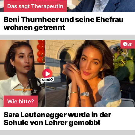
Das sagt Therapeutin
Beni Thurnheer und seine Ehefrau
wohnen getrennt
Arti
8h
Wie bitte?
Sara Leutenegger wurde in der
Schule von Lehrer gemobbt