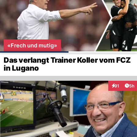
«Frech und mutig»
Das verlangt Trainer Koller vom FCZ
in Lugano
Arti
91
5h
Interaktione