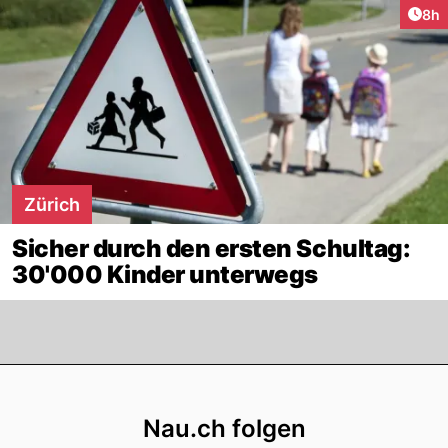
Arti
8h
Zürich
Sicher durch den ersten Schultag:
30'000 Kinder unterwegs
Footer
Nau.ch folgen