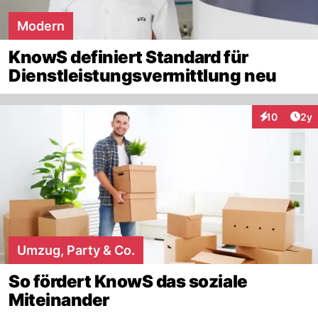
Modern
KnowS definiert Standard für
Dienstleistungsvermittlung neu
Arti
10
2y
Interaktione
Umzug, Party & Co.
So fördert KnowS das soziale
Miteinander