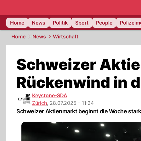
Home
News
Politik
Sport
People
Polizei
Home
News
Wirtschaft
Schweizer Aktien
Rückenwind in 
Keystone-SDA
Zürich
,
28.07.2025 - 11:24
Schweizer Aktienmarkt beginnt die Woche stark