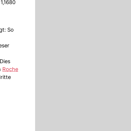
 1,1680
gt: So
eser
 Dies
n
Roche
ritte