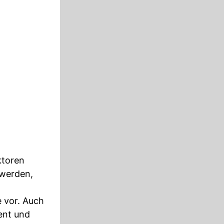
ktoren
 werden,
e vor. Auch
ent und