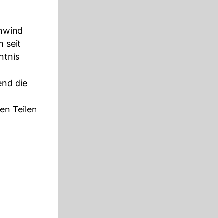
nwind
 seit
ntnis
end die
ten Teilen