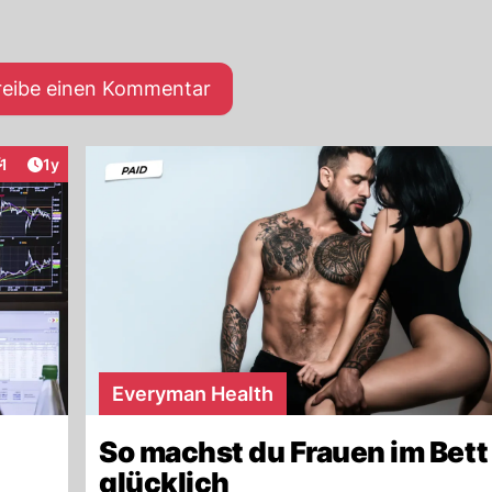
reibe einen Kommentar
Artikel veröffentlicht:
1
1y
nteraktionen
Everyman Health
So machst du Frauen im Bett
glücklich