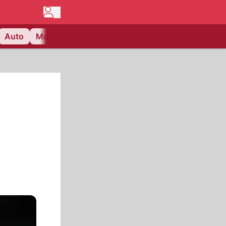
Auto
Matchcenter
Videos
Nau Plus
Lifestyle
.