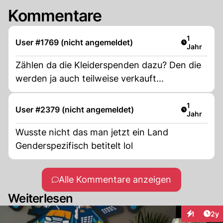
Kommentare
Artikel ver
1
User #1769 (nicht angemeldet)
Jahr
Zählen da die Kleiderspenden dazu? Den die
werden ja auch teilweise verkauft...
Artikel ver
1
User #2379 (nicht angemeldet)
Jahr
Wusste nicht das man jetzt ein Land
Genderspezifisch betitelt lol
Alle Kommentare anzeigen
Weiterlesen
Arti
1
2y
Interaktion