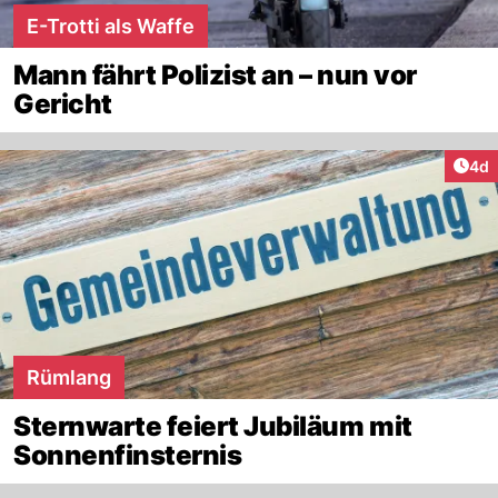
E-Trotti als Waffe
Mann fährt Polizist an – nun vor
Gericht
Arti
4d
Rümlang
Sternwarte feiert Jubiläum mit
Sonnenfinsternis