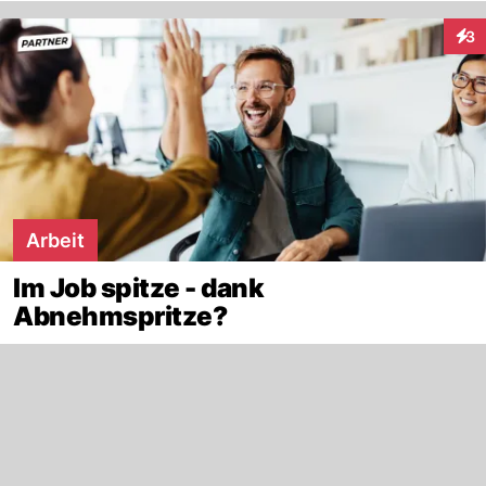
3
Inte
Arbeit
Im Job spitze - dank
Abnehmspritze?