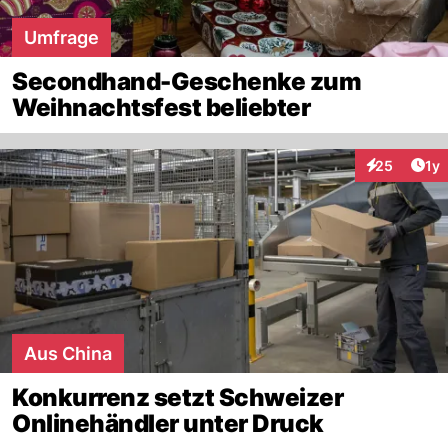
Umfrage
Secondhand-Geschenke zum
Weihnachtsfest beliebter
Art
25
1y
Interaktione
Aus China
Konkurrenz setzt Schweizer
Onlinehändler unter Druck