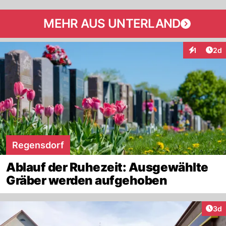
MEHR AUS UNTERLAND
Arti
1
2d
Interaktion
Regensdorf
Ablauf der Ruhezeit: Ausgewählte
Gräber werden aufgehoben
Arti
3d