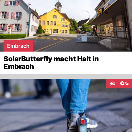
Embrach
SolarButterfly macht Halt in
Embrach
Arti
4
3d
Interaktion