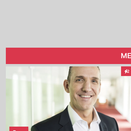
ME
2
Int