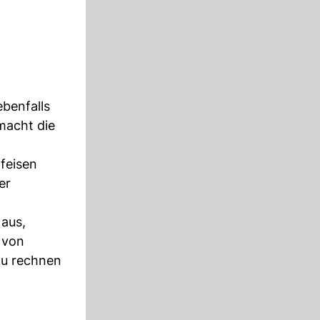
benfalls
macht die
ffeisen
er
 aus,
 von
zu rechnen