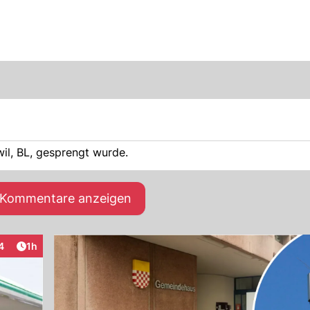
il, BL, gesprengt wurde.
e Kommentare anzeigen
Artikel veröffentlicht:
4
1h
raktionen