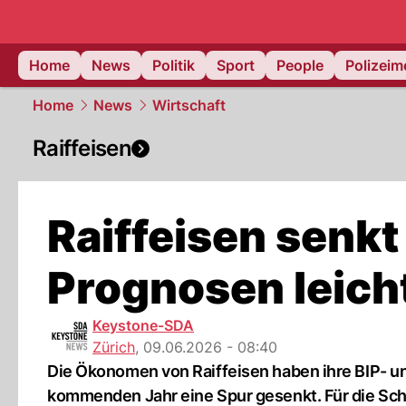
Home
News
Politik
Sport
People
Polizei
Home
News
Wirtschaft
Raiffeisen
Raiffeisen senkt
Prognosen leich
Keystone-SDA
Zürich
,
09.06.2026 - 08:40
Die Ökonomen von Raiffeisen haben ihre BIP- un
kommenden Jahr eine Spur gesenkt. Für die Sch