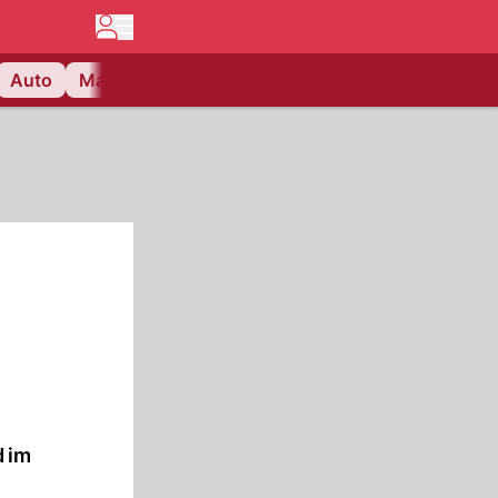
Auto
Matchcenter
Videos
Nau Plus
Lifestyle
d im