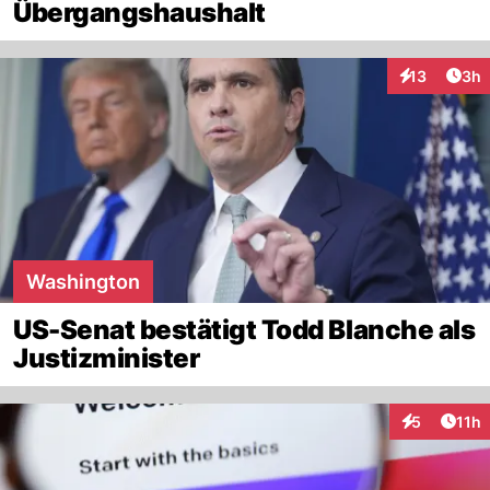
Übergangshaushalt
Arti
13
3h
Interaktione
Washington
US-Senat bestätigt Todd Blanche als
Justizminister
Artik
5
11h
Interaktione