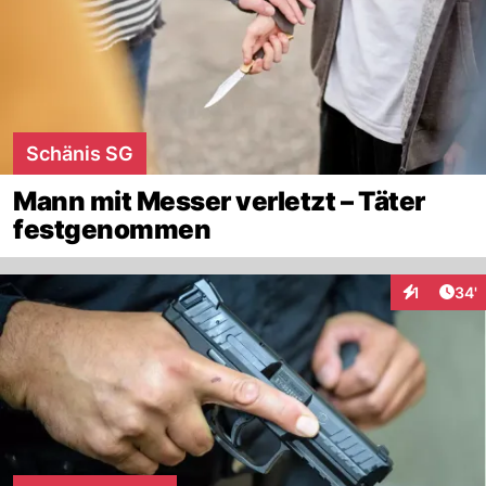
Schänis SG
Mann mit Messer verletzt – Täter
festgenommen
Arti
1
34'
Interaktion