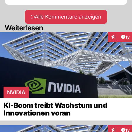
Alle Kommentare anzeigen
Weiterlesen
Art
1
1y
Interaktion
NVIDIA
KI-Boom treibt Wachstum und
Innovationen voran
Art
1
1y