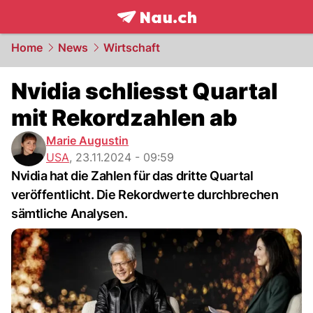
frontpage.
NAU.ch
Home
News
Wirtschaft
Nvidia schliesst Quartal
mit Rekordzahlen ab
Marie Augustin
USA
,
23.11.2024 - 09:59
Nvidia hat die Zahlen für das dritte Quartal
veröffentlicht. Die Rekordwerte durchbrechen
sämtliche Analysen.