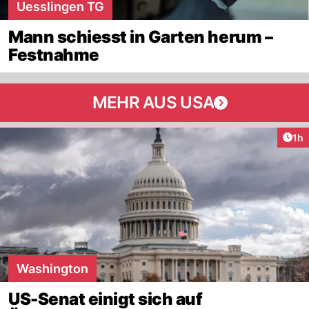
Uesslingen TG
Mann schiesst in Garten herum –
Festnahme
MEHR AUS USA
Art
1h
Washington
US-Senat einigt sich auf