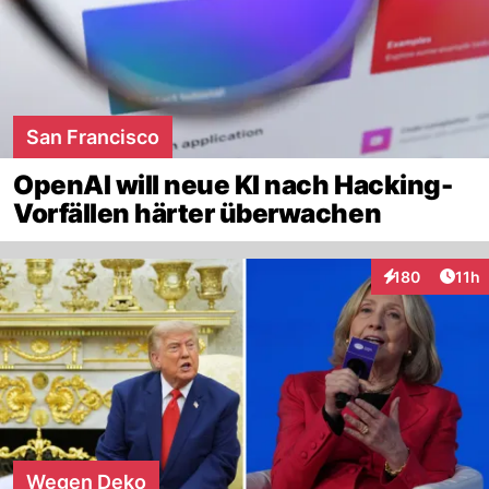
San Francisco
OpenAI will neue KI nach Hacking-
Vorfällen härter überwachen
Artik
180
11h
Interaktionen
Wegen Deko