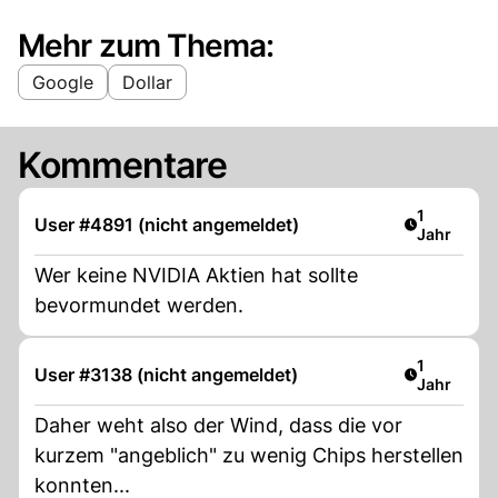
Mehr zum Thema:
Google
Dollar
Kommentare
Artikel ver
1
User #4891 (nicht angemeldet)
Jahr
Wer keine NVIDIA Aktien hat sollte
bevormundet werden.
Artikel ver
1
User #3138 (nicht angemeldet)
Jahr
Daher weht also der Wind, dass die vor
kurzem "angeblich" zu wenig Chips herstellen
konnten...