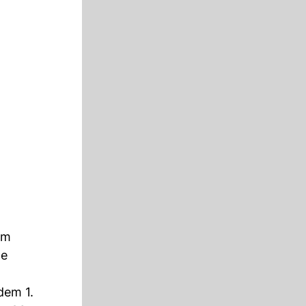
em
he
dem 1.