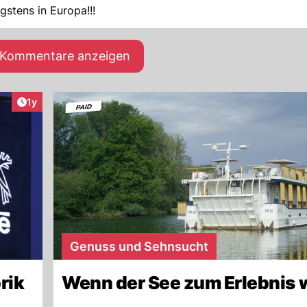
gstens in Europa!!!
e Kommentare anzeigen
Artikel veröffentlicht:
1y
Genuss und Sehnsucht
rik
Wenn der See zum Erlebnis 