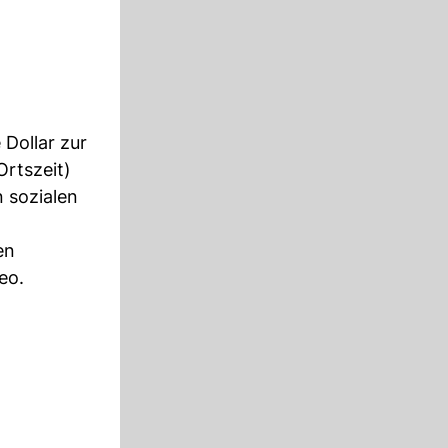
 Dollar zur
Ortszeit)
 sozialen
en
eo.