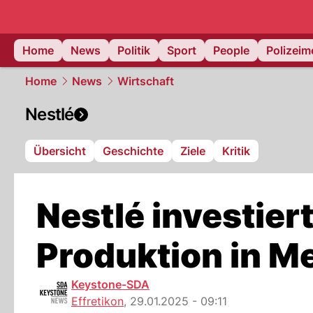
Home
News
Politik
Sport
People
Polizei
Home
News
Wirtschaft
Nestlé
Übersicht
Geschichte
Ziele
Kritik
Nestlé investiert 
Produktion in M
Keystone-SDA
Effretikon
,
29.01.2025 - 09:11