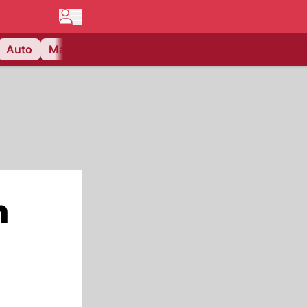
Auto
Matchcenter
Videos
Nau Plus
Lifestyle
n