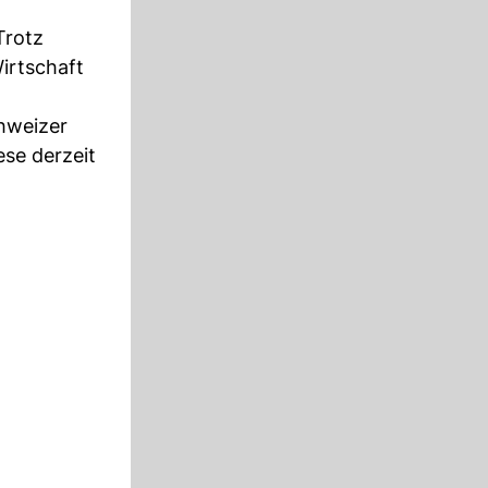
Trotz
irtschaft
chweizer
ese derzeit