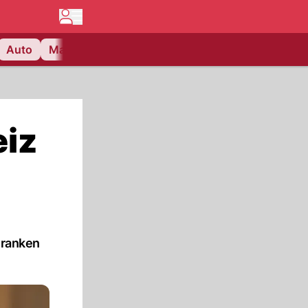
Auto
Matchcenter
Videos
Nau Plus
Lifestyle
eiz
Franken