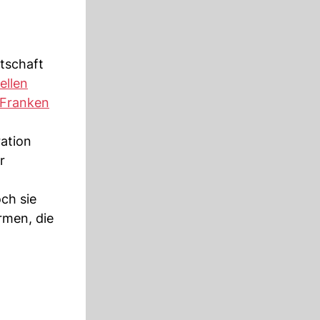
tschaft
ellen
Franken
ation
r
ch sie
rmen, die