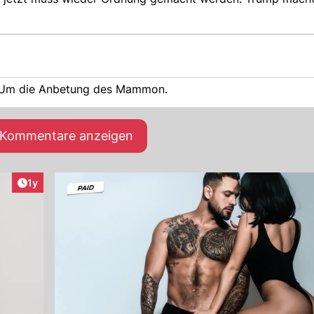
. Um die Anbetung des Mammon.
e Kommentare anzeigen
Artikel veröffentlicht:
1y