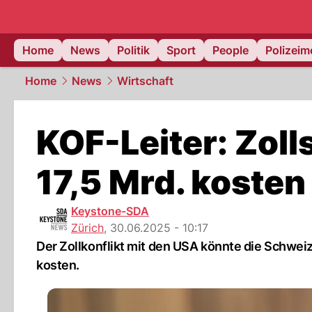
Home
News
Politik
Sport
People
Polizei
Home
News
Wirtschaft
KOF-Leiter: Zoll
17,5 Mrd. kosten
Keystone-SDA
Zürich
,
30.06.2025 - 10:17
Der Zollkonflikt mit den USA könnte die Schwei
kosten.