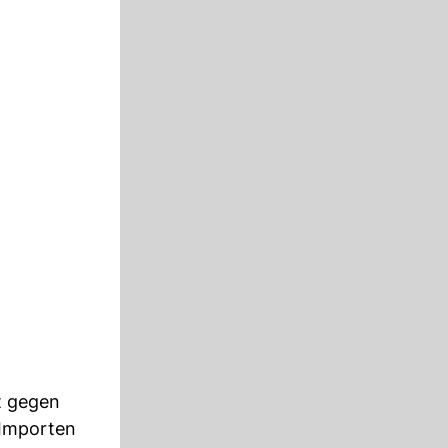
t gegen
n Importen