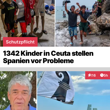
Schutzpflicht
1342 Kinder in Ceuta stellen
Spanien vor Probleme
Arti
116
5h
Interaktionen