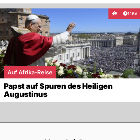
Artike
5
116d
Interaktionen
Auf Afrika-Reise
Papst auf Spuren des Heiligen
Augustinus
Footer