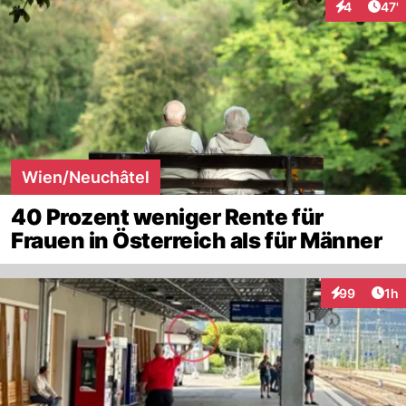
Arti
4
47'
Interaktione
Wien/Neuchâtel
40 Prozent weniger Rente für
Frauen in Österreich als für Männer
Art
99
1h
Interaktione