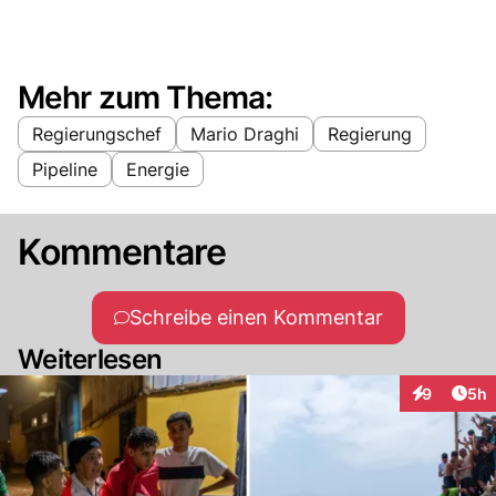
Mehr zum Thema:
Regierungschef
Mario Draghi
Regierung
Pipeline
Energie
Kommentare
Schreibe einen Kommentar
Weiterlesen
Arti
9
5h
Interaktion