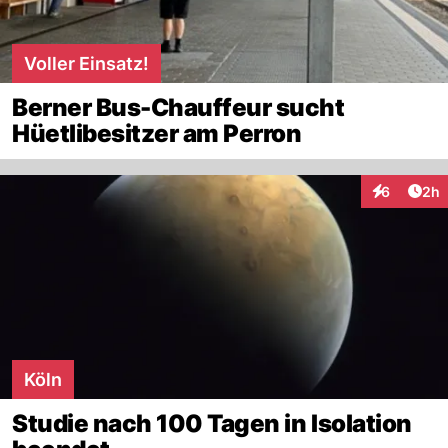
Voller Einsatz!
Berner Bus-Chauffeur sucht
Hüetlibesitzer am Perron
Arti
6
2h
Interaktion
Köln
Studie nach 100 Tagen in Isolation