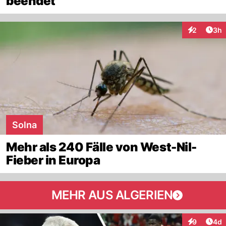
beendet
Arti
2
3h
Interaktion
Solna
Mehr als 240 Fälle von West-Nil-
Fieber in Europa
MEHR AUS ALGERIEN
Arti
9
4d
Interaktion