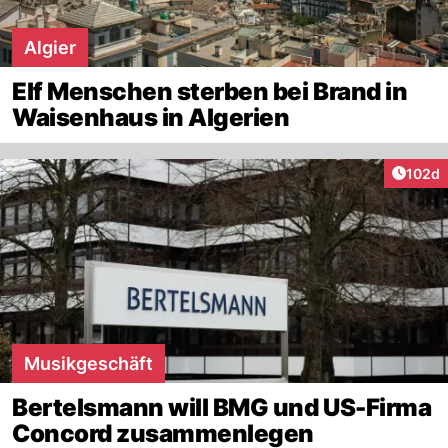
Algier
Elf Menschen sterben bei Brand in
Waisenhaus in Algerien
Artike
102d
Musikgeschäft
Bertelsmann will BMG und US-Firma
Concord zusammenlegen