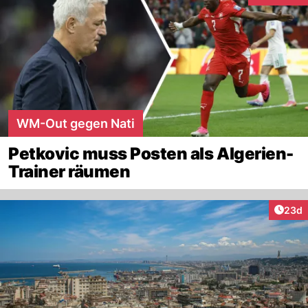
WM-Out gegen Nati
Petkovic muss Posten als Algerien-
Trainer räumen
Artik
23d