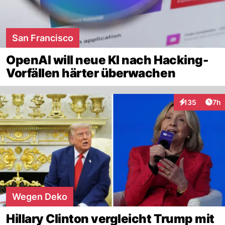
San Francisco
OpenAI will neue KI nach Hacking-
Vorfällen härter überwachen
Arti
135
7h
Interaktionen
Wegen Deko
Hillary Clinton vergleicht Trump mit