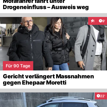
Mofafahrer fährt unter
Drogeneinfluss – Ausweis weg
Art
1
9'
Interaktio
Für 90 Tage
Gericht verlängert Massnahmen
gegen Ehepaar Moretti
Arti
22'