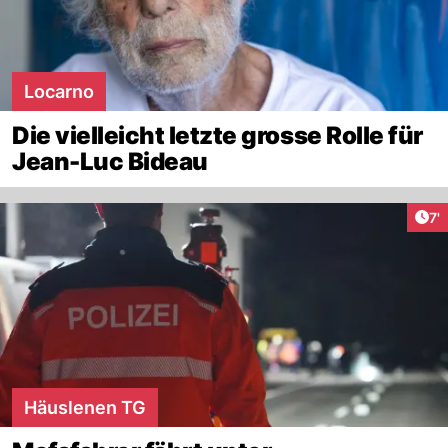
Locarno
Die vielleicht letzte grosse Rolle für
Jean-Luc Bideau
Art
7'
Häuslenen TG