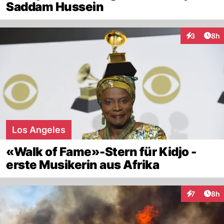
Saddam Hussein
Arti
3
8h
Interaktion
Los Angeles
«Walk of Fame»-Stern für Kidjo -
erste Musikerin aus Afrika
Arti
7
8h
Interaktion