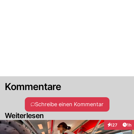
Kommentare
Schreibe einen Kommentar
Weiterlesen
Art
127
1h
Interaktionen