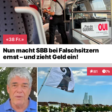
«38 Fr.»
Nun macht SBB bei Falschsitzern
ernst – und zieht Geld ein!
Arti
181
7h
Interaktionen