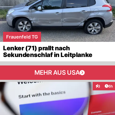
Frauenfeld TG
Lenker (71) prallt nach
Sekundenschlaf in Leitplanke
MEHR AUS USA
Arti
3
6h
Interaktion