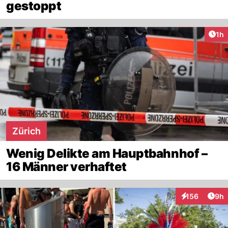
gestoppt
Art
1h
Zürich
Wenig Delikte am Hauptbahnhof –
16 Männer verhaftet
Arti
156
9h
Interaktionen