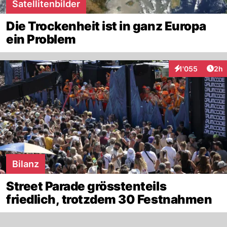
Satellitenbilder
Die Trockenheit ist in ganz Europa
ein Problem
Arti
1'055
2h
Interaktionen
Bilanz
Street Parade grösstenteils
friedlich, trotzdem 30 Festnahmen