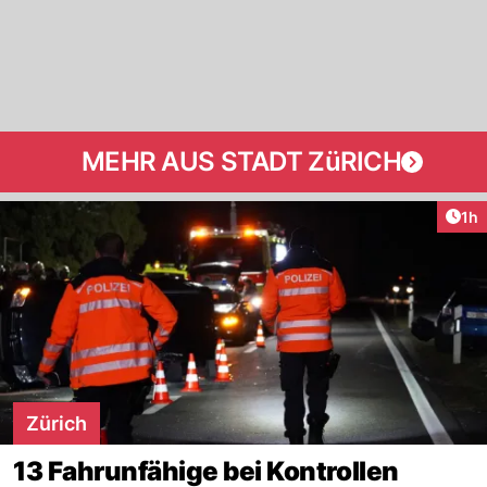
MEHR AUS STADT ZüRICH
Art
1h
Zürich
13 Fahrunfähige bei Kontrollen