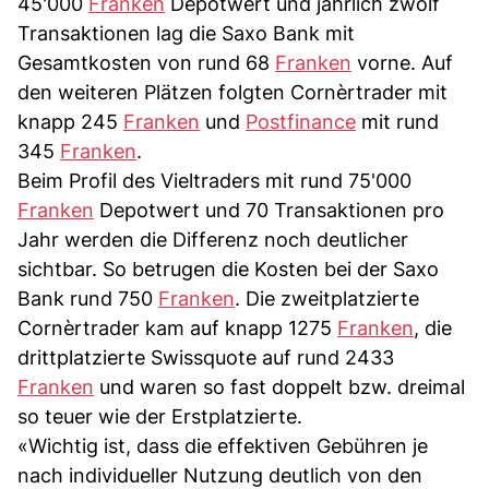
45'000
Franken
Depotwert und jährlich zwölf
Transaktionen lag die Saxo Bank mit
Gesamtkosten von rund 68
Franken
vorne. Auf
den weiteren Plätzen folgten Cornèrtrader mit
knapp 245
Franken
und
Postfinance
mit rund
345
Franken
.
Beim Profil des Vieltraders mit rund 75'000
Franken
Depotwert und 70 Transaktionen pro
Jahr werden die Differenz noch deutlicher
sichtbar. So betrugen die Kosten bei der Saxo
Bank rund 750
Franken
. Die zweitplatzierte
Cornèrtrader kam auf knapp 1275
Franken
, die
drittplatzierte Swissquote auf rund 2433
Franken
und waren so fast doppelt bzw. dreimal
so teuer wie der Erstplatzierte.
«Wichtig ist, dass die effektiven Gebühren je
nach individueller Nutzung deutlich von den