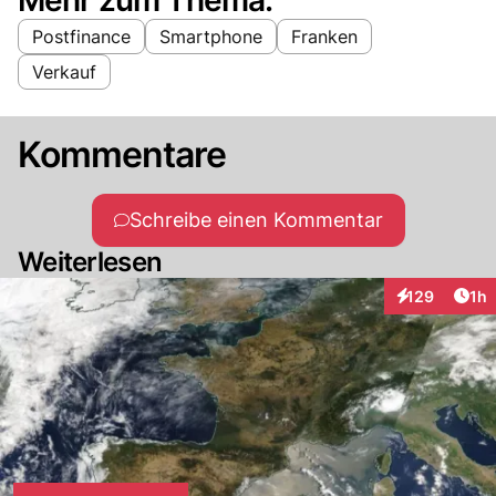
Postfinance
Smartphone
Franken
Verkauf
Kommentare
Schreibe einen Kommentar
Weiterlesen
Art
129
1h
Interaktionen