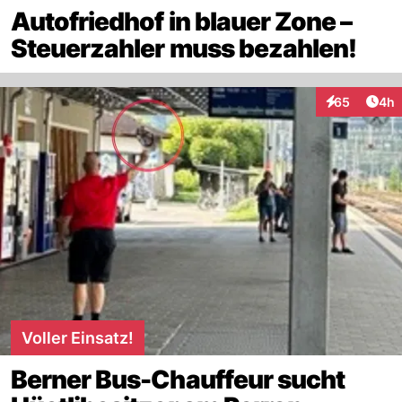
Autofriedhof in blauer Zone –
Steuerzahler muss bezahlen!
Arti
65
4h
Interaktionen
Voller Einsatz!
Berner Bus-Chauffeur sucht