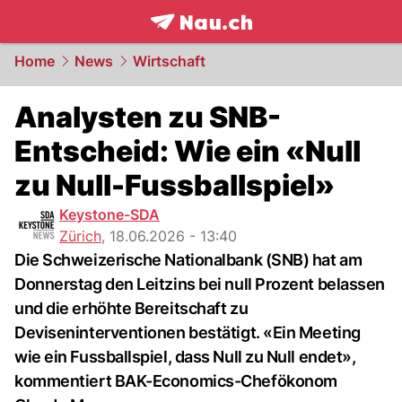
frontpage.
NAU.ch
Home
News
Wirtschaft
Analysten zu SNB-
Entscheid: Wie ein «Null
zu Null-Fussballspiel»
Keystone-SDA
Zürich
,
18.06.2026 - 13:40
Die Schweizerische Nationalbank (SNB) hat am
Donnerstag den Leitzins bei null Prozent belassen
und die erhöhte Bereitschaft zu
Deviseninterventionen bestätigt. «Ein Meeting
wie ein Fussballspiel, dass Null zu Null endet»,
kommentiert BAK-Economics-Chefökonom