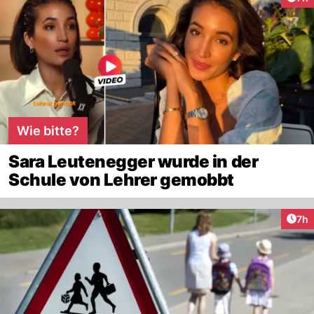
Wie bitte?
Sara Leutenegger wurde in der
Schule von Lehrer gemobbt
Arti
7h