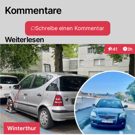
Kommentare
Schreibe einen Kommentar
Weiterlesen
Arti
141
3h
Interaktionen
Winterthur