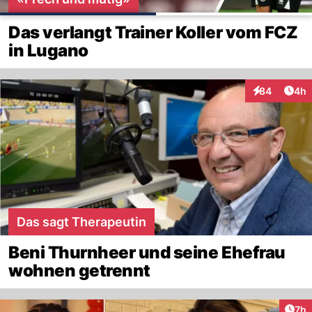
Das verlangt Trainer Koller vom FCZ
in Lugano
Arti
84
4h
Interaktionen
Das sagt Therapeutin
Beni Thurnheer und seine Ehefrau
wohnen getrennt
Arti
7h