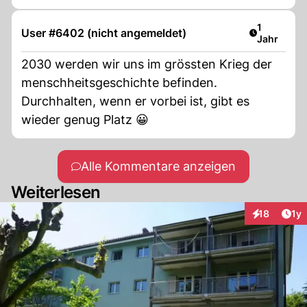
Artikel ver
1
User #6402 (nicht angemeldet)
Jahr
2030 werden wir uns im grössten Krieg der
menschheitsgeschichte befinden.
Durchhalten, wenn er vorbei ist, gibt es
wieder genug Platz 😀
Alle Kommentare anzeigen
Weiterlesen
Art
18
1y
Interaktione