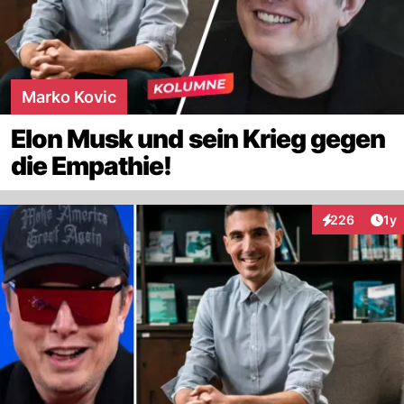
Marko Kovic
Elon Musk und sein Krieg gegen
die Empathie!
Art
226
1y
Interaktionen