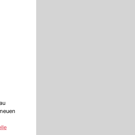
rau
 neuen
lle