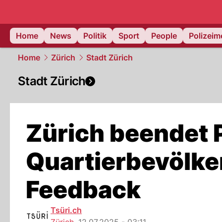
Home
News
Politik
Sport
People
Polizei
Home
Zürich
Stadt Zürich
Stadt Zürich
Zürich beendet P
Quartierbevölke
Feedback
Tsüri.ch