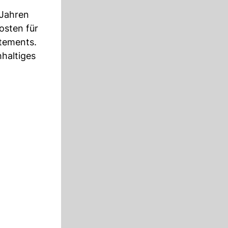
 Jahren
osten für
rtements.
hhaltiges