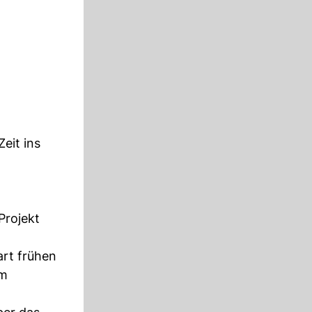
Zeit ins
 Projekt
art frühen
em