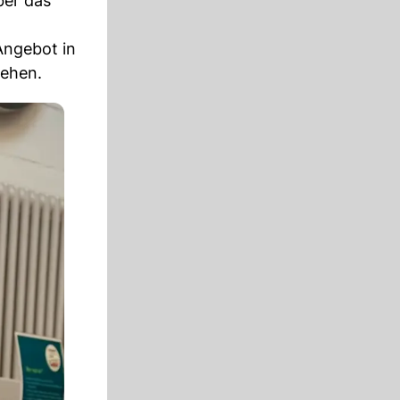
ber das
Angebot in
sehen.