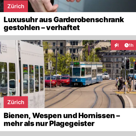
Zürich
Luxusuhr aus Garderobenschrank
gestohlen – verhaftet
Art
1
1h
Interaktion
Zürich
Bienen, Wespen und Hornissen –
mehr als nur Plagegeister