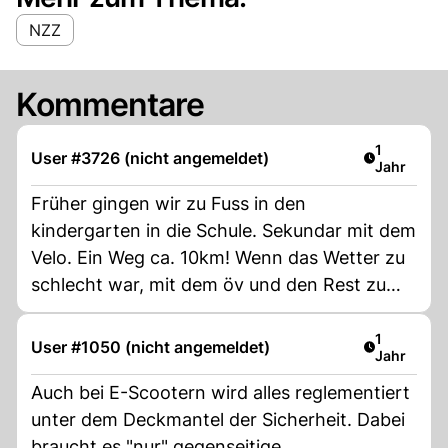
NZZ
Kommentare
Artikel ver
1
User #3726 (nicht angemeldet)
Jahr
Früher gingen wir zu Fuss in den
kindergarten in die Schule. Sekundar mit dem
Velo. Ein Weg ca. 10km! Wenn das Wetter zu
schlecht war, mit dem öv und den Rest zu
Fuss! Was ist los mit dem Kindern, Eltern,
Menschen?
Artikel ver
1
User #1050 (nicht angemeldet)
Jahr
Auch bei E-Scootern wird alles reglementiert
unter dem Deckmantel der Sicherheit. Dabei
braucht es "nur" gegenseitige