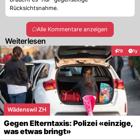
Rücksichtsnahme.
Alle Kommentare anzeigen
Weiterlesen
Art
79
1y
Interaktione
Wädenswil ZH
Gegen Elterntaxis: Polizei «einzige,
was etwas bringt»