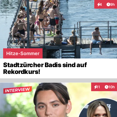
Arti
4
9h
Interaktion
Hitze-Sommer
Stadtzürcher Badis sind auf
Rekordkurs!
Artik
11
10h
Interaktionen