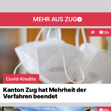
MEHR AUS ZUG
Artik
1
15h
Interaktione
Covid-Kredite
Kanton Zug hat Mehrheit der
Verfahren beendet
Artik
16h