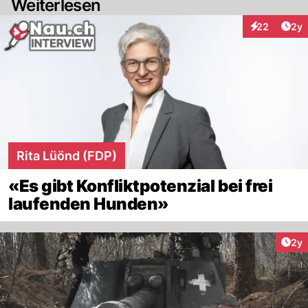
Weiterlesen
Arti
22
2y
Interaktionen
Rita Lüönd (FDP)
«Es gibt Konfliktpotenzial bei frei
laufenden Hunden»
Arti
2y