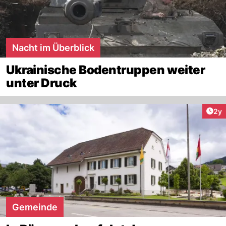
Nacht im Überblick
Ukrainische Bodentruppen weiter
unter Druck
Arti
2y
Gemeinde