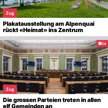
Zug
Plakatausstellung am Alpenquai
rückt «Heimat» ins Zentrum
Arti
2d
Zug
Die grossen Parteien treten in allen
elf Gemeinden an