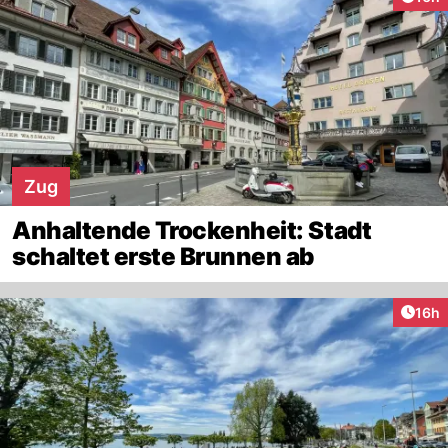
Zug
Anhaltende Trockenheit: Stadt
schaltet erste Brunnen ab
Artik
16h