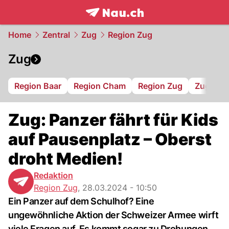
frontpage.
NAU.ch
Home
Zentral
Zug
Region Zug
Zug
Region Baar
Region Cham
Region Zug
Zug 94
Zug: Panzer fährt für Kids
auf Pausenplatz – Oberst
droht Medien!
Redaktion
Region Zug
,
28.03.2024 - 10:50
Ein Panzer auf dem Schulhof? Eine
ungewöhnliche Aktion der Schweizer Armee wirft
viele Fragen auf. Es kommt sogar zu Drohungen.