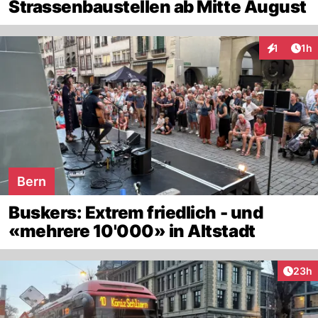
Strassenbaustellen ab Mitte August
Art
1
1h
Interaktion
Bern
Buskers: Extrem friedlich - und
«mehrere 10'000» in Altstadt
Artik
23h