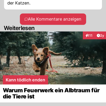
der Katzen.
Alle Kommentare anzeigen
Weiterlesen
Arti
111
2y
Interaktionen
Kann tödlich enden
Warum Feuerwerk ein Albtraum für
die Tiere ist