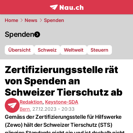
frontpage.
NAU.ch
Home
News
Spenden
Spenden
Übersicht
Schweiz
Weltweit
Steuern
Zertifizierungsstelle rät
von Spenden an
Schweizer Tierschutz ab
Redaktion
,
Keystone-SDA
Bern
,
27.12.2023 - 20:33
Gemäss der Zertifizierungsstelle für Hilfswerke
(Zewo) hält der Schweizer Tierschutz (STS)
gängige Standards nicht ein und ist deshalb nicht