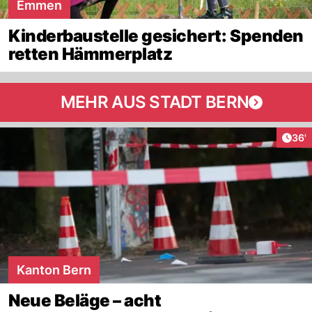
Emmen
Kinderbaustelle gesichert: Spenden
retten Hämmerplatz
MEHR AUS STADT BERN
Arti
36'
Kanton Bern
Neue Beläge – acht