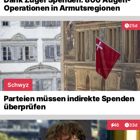
Operationen in Armutsregionen
Artik
25d
Schwyz
Parteien müssen indirekte Spenden
überprüfen
Artik
46
33d
Interaktionen