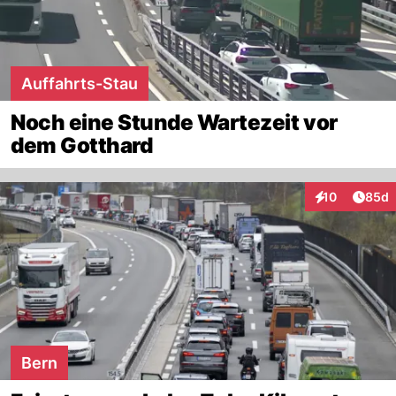
Auffahrts-Stau
Noch eine Stunde Wartezeit vor
dem Gotthard
Artik
10
85d
Interaktionen
Bern