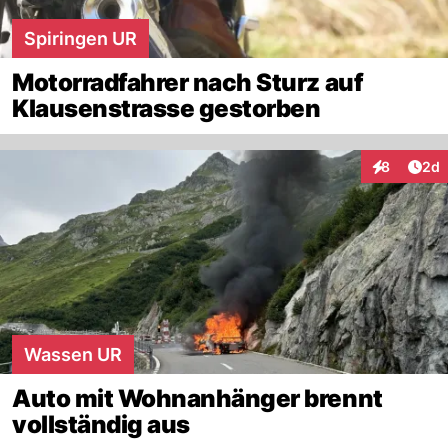
Spiringen UR
Motorradfahrer nach Sturz auf
Klausenstrasse gestorben
Arti
8
2d
Interaktion
Wassen UR
Auto mit Wohnanhänger brennt
vollständig aus