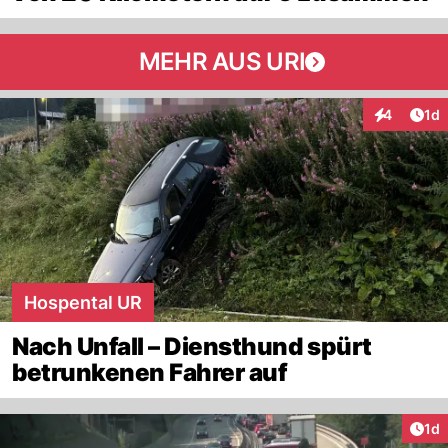
MEHR AUS URI
Art
4
1d
Interaktion
Hospental UR
Nach Unfall – Diensthund spürt
betrunkenen Fahrer auf
Art
1d