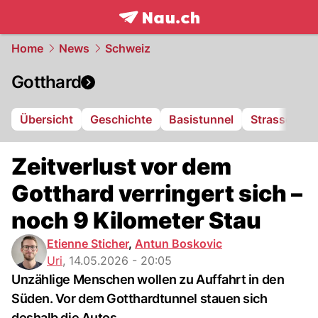
frontpage.
NAU.ch
Home
News
Schweiz
Gotthard
Übersicht
Geschichte
Basistunnel
Strassentun
Zeitverlust vor dem
Gotthard verringert sich –
noch 9 Kilometer Stau
Etienne Sticher
,
Antun Boskovic
Uri
,
14.05.2026 - 20:05
Unzählige Menschen wollen zu Auffahrt in den
Süden. Vor dem Gotthardtunnel stauen sich
deshalb die Autos.