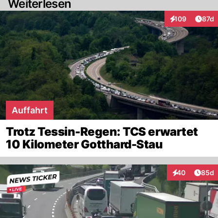
Weiterlesen
Artik
109
87d
Interaktionen
Auffahrt
Trotz Tessin-Regen: TCS erwartet
10 Kilometer Gotthard-Stau
Artik
40
85d
Interaktionen