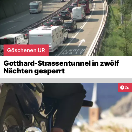
Göschenen UR
Gotthard-Strassentunnel in zwölf
Nächten gesperrt
Arti
2d