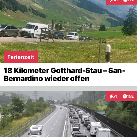
Interaktionen
Ferienzeit
18 Kilometer Gotthard-Stau – San-
Bernardino wieder offen
Artik
51
18d
Interaktionen