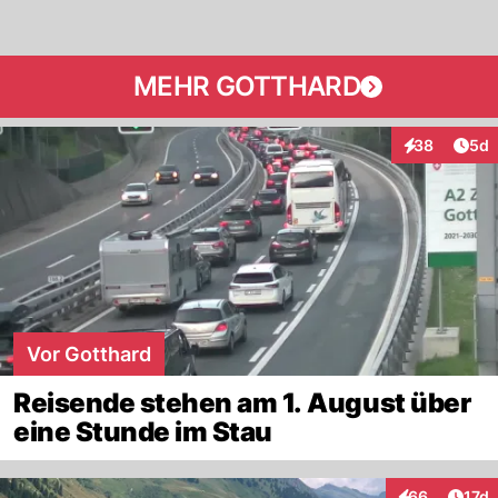
MEHR GOTTHARD
Arti
38
5d
Interaktionen
Vor Gotthard
Reisende stehen am 1. August über
eine Stunde im Stau
Artik
66
17d