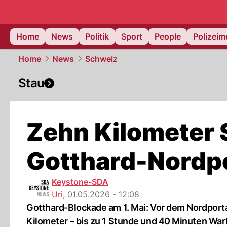
Home
News
Politik
Sport
People
Polizei
Home
News
Schweiz
Stau
Zehn Kilometer 
Gotthard-Nordpo
Keystone-SDA
Uri
,
01.05.2026 - 12:08
Gotthard-Blockade am 1. Mai: Vor dem Nordporta
Kilometer – bis zu 1 Stunde und 40 Minuten Wart