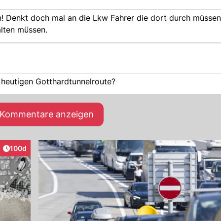
! Denkt doch mal an die Lkw Fahrer die dort durch müssen
alten müssen.
heutigen Gotthardtunnelroute?
e Kommentare anzeigen
Artikel veröffentlicht:
100d
raktionen