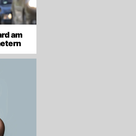
ard am
metern