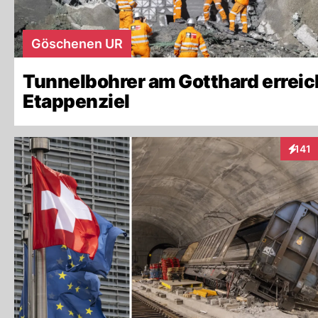
Göschenen UR
Tunnelbohrer am Gotthard errei
Etappenziel
141
Intera