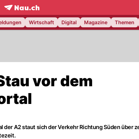
frontpage.
NAU.ch
meldungen
Wirtschaft
Digital
Magazine
Themen
Stau vor dem
rtal
l der A2 staut sich der Verkehr Richtung Süden über 
ezeit.