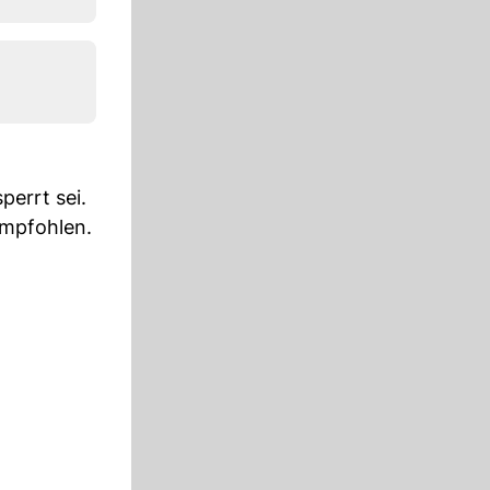
perrt sei.
empfohlen.