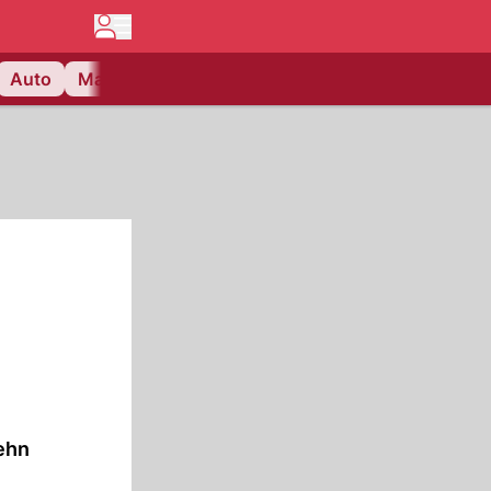
Auto
Matchcenter
Videos
Nau Plus
Lifestyle
zehn