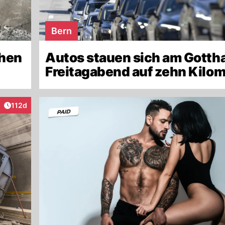
Bern
chen
Autos stauen sich am Gotth
Freitagabend auf zehn Kilo
Artikel veröffentlicht:
112d
ktionen