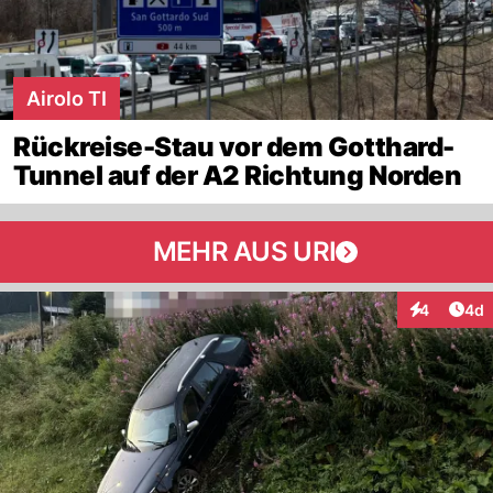
Airolo TI
Rückreise-Stau vor dem Gotthard-
Tunnel auf der A2 Richtung Norden
MEHR AUS URI
Arti
4
4d
Interaktion