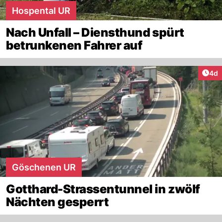
Hospental UR
Nach Unfall – Diensthund spürt
betrunkenen Fahrer auf
Arti
4d
Göschenen UR
Gotthard-Strassentunnel in zwölf
Nächten gesperrt