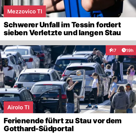
Mezzovico TI
Schwerer Unfall im Tessin fordert
sieben Verletzte und langen Stau
Artik
17
19h
Interaktionen
Airolo TI
Ferienende führt zu Stau vor dem
Gotthard-Südportal