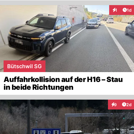
Art
1
1d
Interaktion
Bütschwil SG
Auffahrkollision auf der H16 – Stau
in beide Richtungen
Arti
9
2d
Interaktion