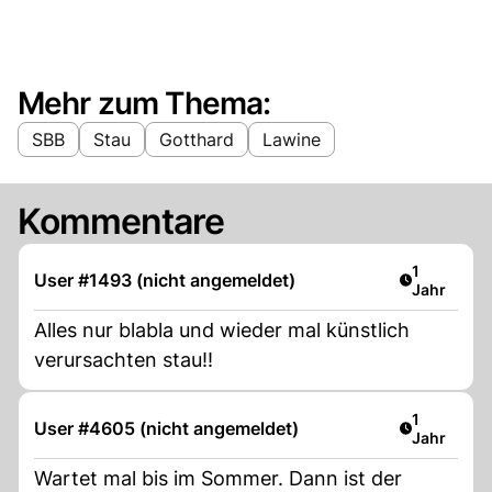
Mehr zum Thema:
SBB
Stau
Gotthard
Lawine
Kommentare
Artikel ver
1
User #1493 (nicht angemeldet)
Jahr
Alles nur blabla und wieder mal künstlich
verursachten stau!!
Artikel ver
1
User #4605 (nicht angemeldet)
Jahr
Wartet mal bis im Sommer. Dann ist der