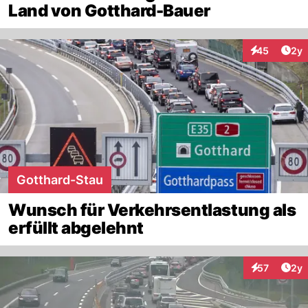
Land von Gotthard-Bauer
Arti
45
2y
Interaktionen
Gotthard-Stau
Wunsch für Verkehrsentlastung als
erfüllt abgelehnt
Arti
57
2y
Interaktione