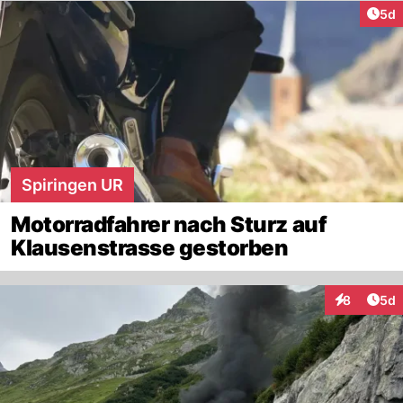
Arti
5d
Spiringen UR
Motorradfahrer nach Sturz auf
Klausenstrasse gestorben
Arti
8
5d
Interaktion