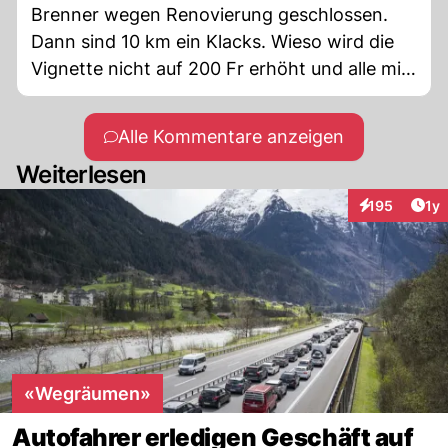
Brenner wegen Renovierung geschlossen.
Dann sind 10 km ein Klacks. Wieso wird die
Vignette nicht auf 200 Fr erhöht und alle mit
einem CH Nummernschild können es von
den Steuern abziehen. Die meisten, die in der
Alle Kommentare anzeigen
Schlange stehen sind nicht Schweizer
Weiterlesen
sondern haben ein D Kleber am Auto.
Art
195
1y
Interaktionen
«Wegräumen»
Autofahrer erledigen Geschäft auf