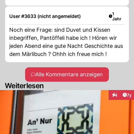
Artikel ver
1
User #3633 (nicht angemeldet)
Jahr
Noch eine Frage: sind Duvet und Kissen
inbegriffen, Pantöffeli habe ich ! Hören wir
jeden Abend eine gute Nacht Geschichte aus
dem Märlibuch ? Ohhh ich freue mich !
Alle Kommentare anzeigen
Weiterlesen
Art
4
7y
Interaktion