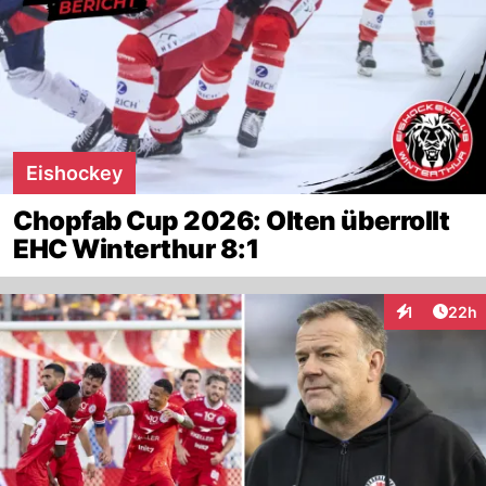
Eishockey
Chopfab Cup 2026: Olten überrollt
EHC Winterthur 8:1
Artik
1
22h
Interaktione