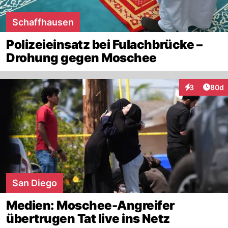
Schaffhausen
Polizeieinsatz bei Fulachbrücke –
Drohung gegen Moschee
Artik
3
80d
Interaktionen
San Diego
Medien: Moschee-Angreifer
übertrugen Tat live ins Netz