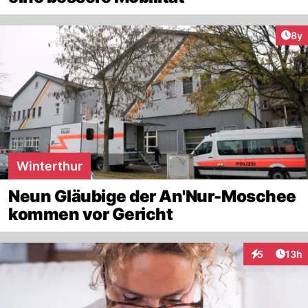
Arti
8y
Winterthur
Neun Gläubige der An'Nur-Moschee
kommen vor Gericht
Artik
5
13h
Interaktione