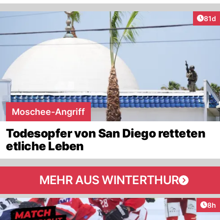
Artik
81d
Moschee-Angriff
Todesopfer von San Diego retteten
etliche Leben
MEHR AUS WINTERTHUR
Arti
8h