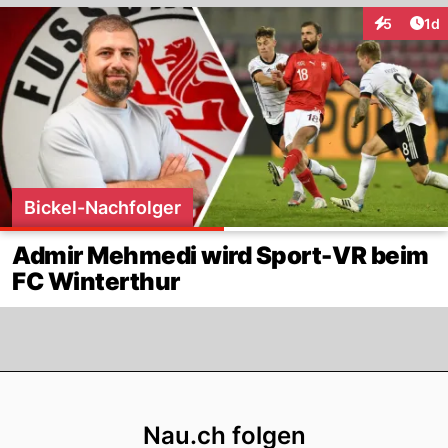
Art
5
1d
Interaktion
Bickel-Nachfolger
Admir Mehmedi wird Sport-VR beim
FC Winterthur
Footer
Nau.ch folgen