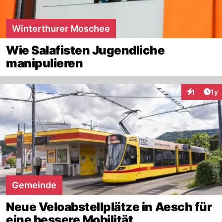
Winterthurer Moschee
Wie Salafisten Jugendliche
manipulieren
Art
1
1y
Interaktion
Gemeinde
Neue Veloabstellplätze in Aesch für
eine bessere Mobilität