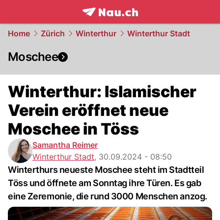
frontpage.
NAU.ch
Home
Zürich
Winterthur
Winterthur Stadt
Moschee
Winterthur: Islamischer
Verein eröffnet neue
Moschee in Töss
Samantha Reimer
Winterthur Stadt
,
30.09.2024 - 08:50
Winterthurs neueste Moschee steht im Stadtteil
Töss und öffnete am Sonntag ihre Türen. Es gab
eine Zeremonie, die rund 3000 Menschen anzog.