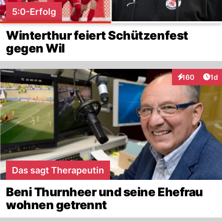
5:0-Erfolg
Winterthur feiert Schützenfest
gegen Wil
Art
160
1d
Interaktionen
Das sagt Therapeutin
Beni Thurnheer und seine Ehefrau
wohnen getrennt