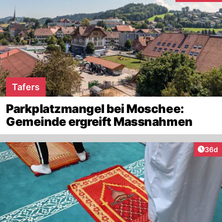
Tafers
Parkplatzmangel bei Moschee:
Gemeinde ergreift Massnahmen
Artik
36d