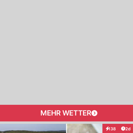
MEHR WETTER
Arti
138
2d
Interaktionen