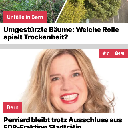
Unfälle in Bern
Umgestürzte Bäume: Welche Rolle
spielt Trockenheit?
Artik
10
16h
Interaktionen
Bern
Perriard bleibt trotz Ausschluss aus
FDP-Fraktion Stadträtin