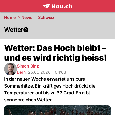
frontpage.
NAU.ch
Home
News
Schweiz
Wetter
Wetter: Das Hoch bleibt –
und es wird richtig heiss!
Simon Binz
Bern
,
25.05.2026 - 04:03
In der neuen Woche erwartet uns pure
Sommerhitze. Ein kräftiges Hoch drückt die
Temperaturen auf bis zu 33 Grad. Es gibt
sonnenreiches Wetter.