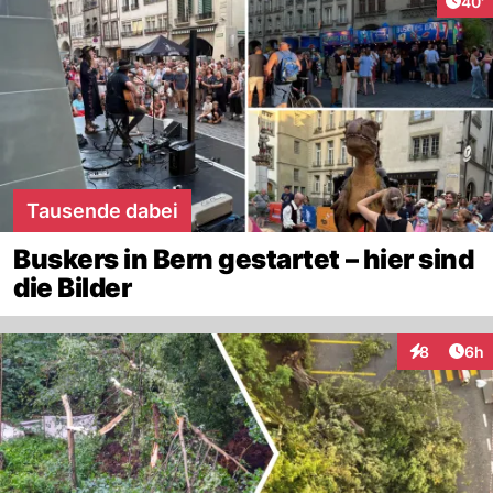
Arti
40'
Tausende dabei
Buskers in Bern gestartet – hier sind
die Bilder
Arti
8
6h
Interaktion