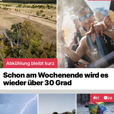
Abkühlung bleibt kurz
Schon am Wochenende wird es
wieder über 30 Grad
Arti
61
2d
Interaktione