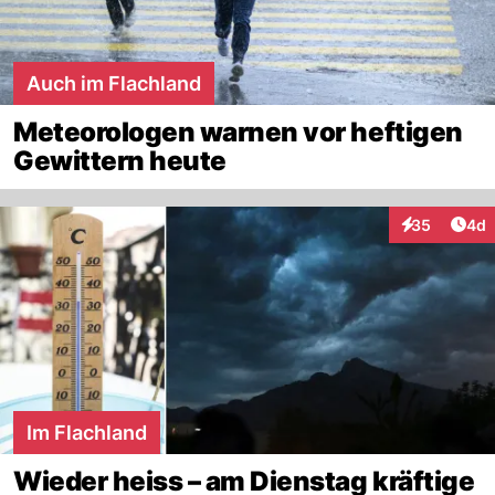
Auch im Flachland
Meteorologen warnen vor heftigen
Gewittern heute
Arti
35
4d
Interaktionen
Im Flachland
Wieder heiss – am Dienstag kräftige