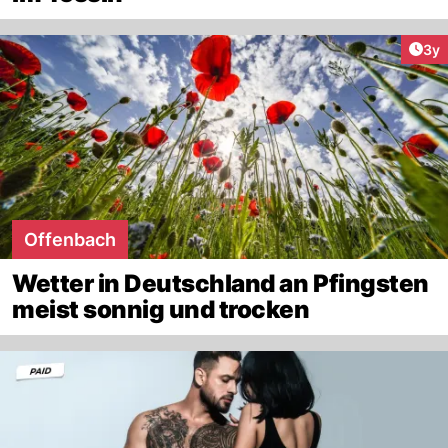
Arti
3y
Offenbach
Wetter in Deutschland an Pfingsten
meist sonnig und trocken