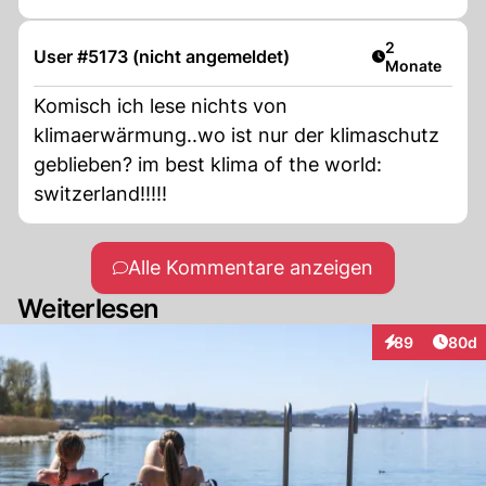
Artikel veröff
2
User #5173 (nicht angemeldet)
Monate
Komisch ich lese nichts von
klimaerwärmung..wo ist nur der klimaschutz
geblieben? im best klima of the world:
switzerland!!!!!
Alle Kommentare anzeigen
Weiterlesen
Artik
89
80d
Interaktionen