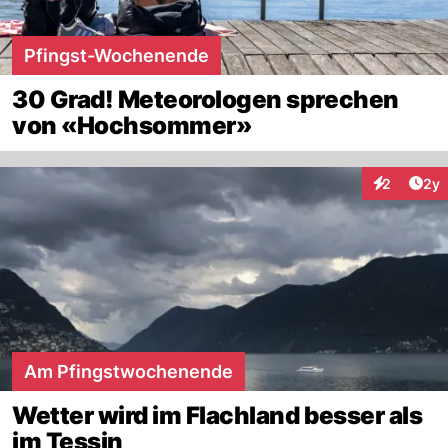
Pfingst-Wochenende
30 Grad! Meteorologen sprechen
von «Hochsommer»
Arti
2
2y
Interaktion
Am Pfingstwochenende
Wetter wird im Flachland besser als
im Tessin