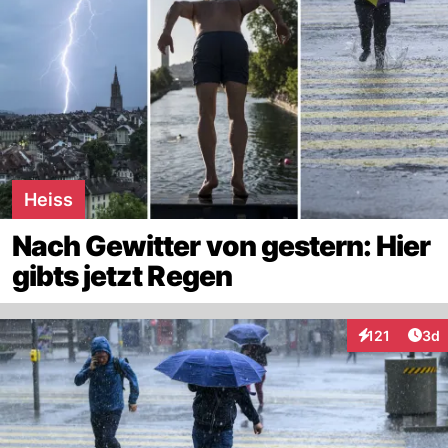
Heiss
Nach Gewitter von gestern: Hier
gibts jetzt Regen
Arti
121
3d
Interaktionen