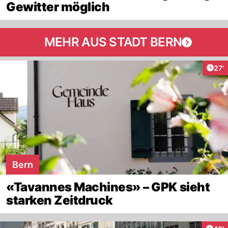
Gewitter möglich
MEHR AUS STADT BERN
Arti
27'
Bern
«Tavannes Machines» – GPK sieht
starken Zeitdruck