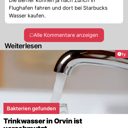
Die Berner können ja nach Zürich in
Flughafen fahren und dort bei Starbucks
Wasser kaufen.
Alle Kommentare anzeigen
Weiterlesen
Art
1y
Bakterien gefunden
Trinkwasser in Orvin ist