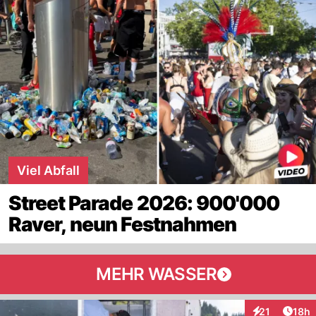
Viel Abfall
Street Parade 2026: 900'000
Raver, neun Festnahmen
MEHR WASSER
Artik
21
18h