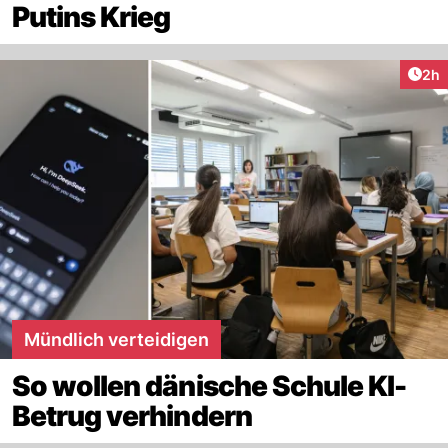
Putins Krieg
Arti
2h
Mündlich verteidigen
So wollen dänische Schule KI-
Betrug verhindern