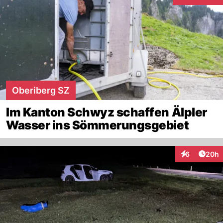
Interaktionen
Oberiberg SZ
Im Kanton Schwyz schaffen Älpler
Wasser ins Sömmerungsgebiet
Artik
6
20h
Interaktionen