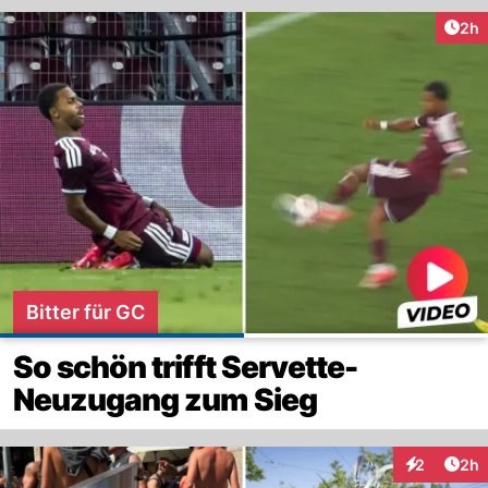
Arti
2h
Bitter für GC
So schön trifft Servette-
Neuzugang zum Sieg
Arti
2
2h
Interaktion