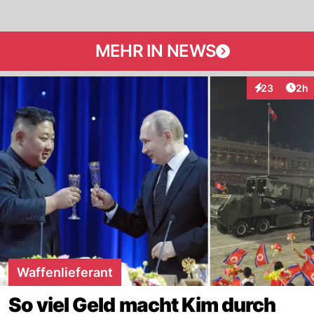
MEHR IN NEWS
Arti
23
2h
Interaktionen
Waffenlieferant
So viel Geld macht Kim durch