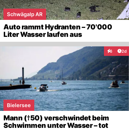
Schwägalp AR
Auto rammt Hydranten – 70'000
Liter Wasser laufen aus
Arti
6
2d
Interaktion
Bielersee
Mann (†50) verschwindet beim
Schwimmen unter Wasser – tot