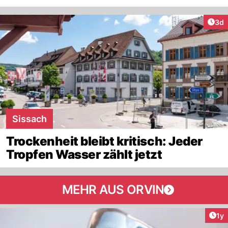
Arti
3d
Sissach
Trockenheit bleibt kritisch: Jeder
Tropfen Wasser zählt jetzt
MEHR AUS ORVIN
Art
1y