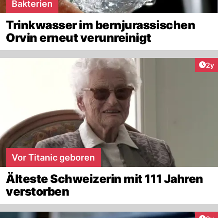
Bakterien
Trinkwasser im bernjurassischen
Orvin erneut verunreinigt
Arti
2y
Vor Titanic geboren
Älteste Schweizerin mit 111 Jahren
verstorben