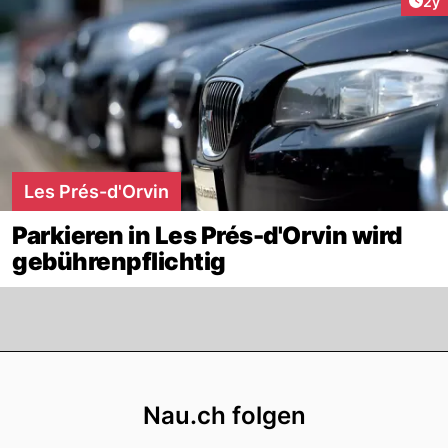
Arti
2y
Les Prés-d'Orvin
Parkieren in Les Prés-d'Orvin wird
gebührenpflichtig
Footer
Nau.ch folgen