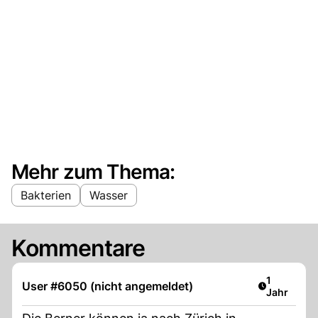
Mehr zum Thema:
Bakterien
Wasser
Kommentare
Artikel ver
1
User #6050 (nicht angemeldet)
Jahr