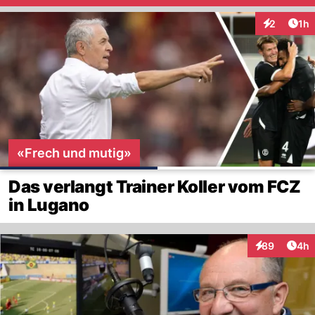
Art
2
1h
Interaktion
«Frech und mutig»
Das verlangt Trainer Koller vom FCZ
in Lugano
Arti
89
4h
Interaktionen