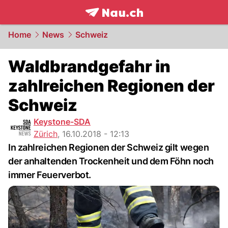
frontpage.
NAU.ch
Home
News
Schweiz
Waldbrandgefahr in
zahlreichen Regionen der
Schweiz
Keystone-SDA
Zürich
,
16.10.2018 - 12:13
In zahlreichen Regionen der Schweiz gilt wegen
der anhaltenden Trockenheit und dem Föhn noch
immer Feuerverbot.