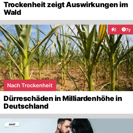
Trockenheit zeigt Auswirkungen im
Wald
Art
2
7y
Interaktion
Nach Trockenheit
Dürreschäden in Milliardenhöhe in
Deutschland