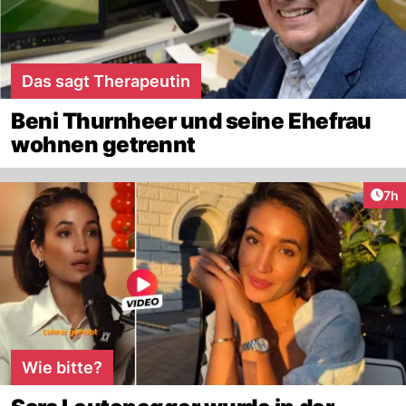
Das sagt Therapeutin
Beni Thurnheer und seine Ehefrau
wohnen getrennt
Arti
7h
Wie bitte?