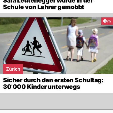
Sara Leutenegger wurde in der
Schule von Lehrer gemobbt
Arti
7h
Zürich
Sicher durch den ersten Schultag:
30'000 Kinder unterwegs