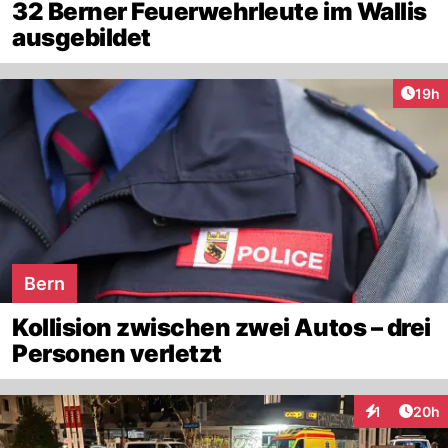
32 Berner Feuerwehrleute im Wallis
ausgebildet
Artik
19h
Bern
Kollision zwischen zwei Autos – drei
Personen verletzt
Artik
1
20h
Interaktione