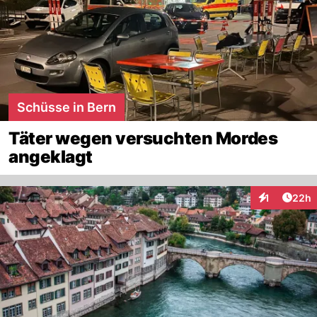
Schüsse in Bern
Täter wegen versuchten Mordes
angeklagt
Artik
1
22h
Interaktione