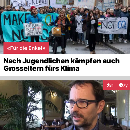
«Für die Enkel»
Nach Jugendlichen kämpfen auch
Grosseltern fürs Klima
Art
31
7y
Interaktione