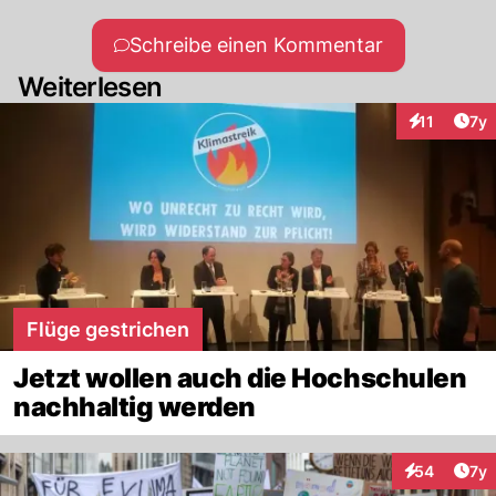
Schreibe einen Kommentar
Weiterlesen
Art
11
7y
Interaktione
Flüge gestrichen
Jetzt wollen auch die Hochschulen
nachhaltig werden
Art
54
7y
Interaktione