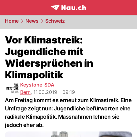
frontpage.
NAU.ch
Home
News
Schweiz
Vor Klimastreik:
Jugendliche mit
Widersprüchen in
Klimapolitik
Keystone-SDA
Bern
,
11.03.2019 - 09:19
Am Freitag kommt es erneut zum Klimastreik. Eine
Umfrage zeigt nun: Jugendliche befürworten eine
radikale Klimapolitik. Massnahmen lehnen sie
jedoch eher ab.