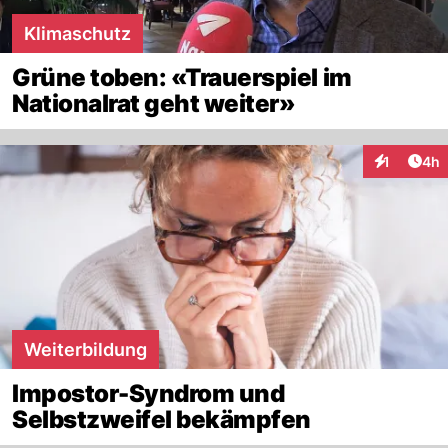
Klimaschutz
Grüne toben: «Trauerspiel im
Nationalrat geht weiter»
Arti
1
4h
Interaktion
Weiterbildung
Impostor-Syndrom und
Selbstzweifel bekämpfen