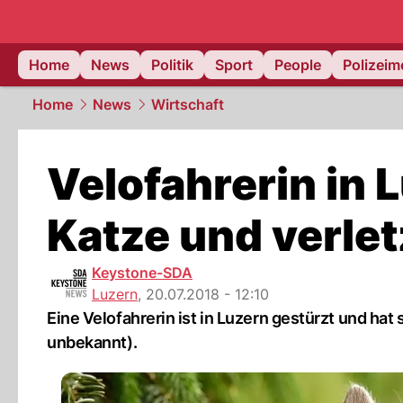
Home
News
Politik
Sport
People
Polizei
Home
News
Wirtschaft
Velofahrerin in 
Katze und verlet
Keystone-SDA
Luzern
,
20.07.2018 - 12:10
Eine Velofahrerin ist in Luzern gestürzt und hat 
unbekannt).