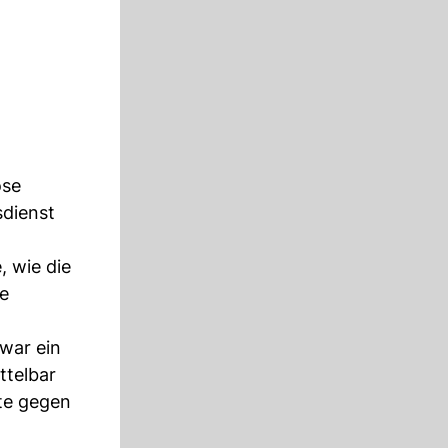
öse
sdienst
, wie die
ze
war ein
ttelbar
lte gegen