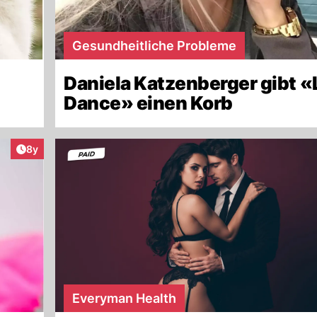
Gesundheitliche Probleme
Daniela Katzenberger gibt «
Dance» einen Korb
Artikel veröffentlicht:
8y
Everyman Health