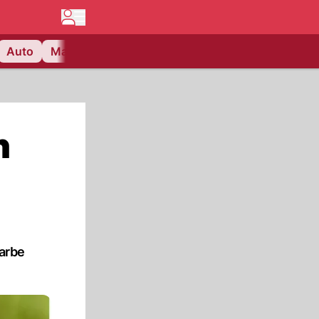
Auto
Matchcenter
Videos
Nau Plus
Lifestyle
n
farbe