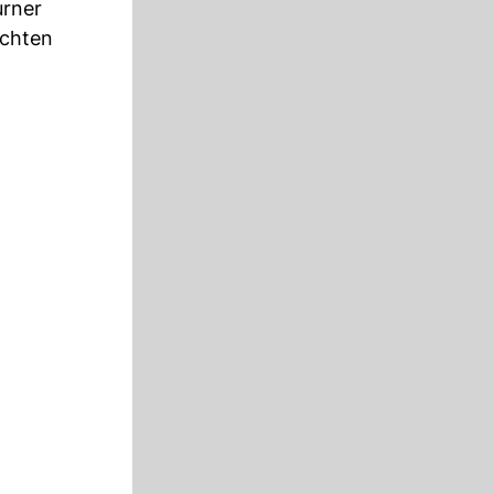
urner
uchten