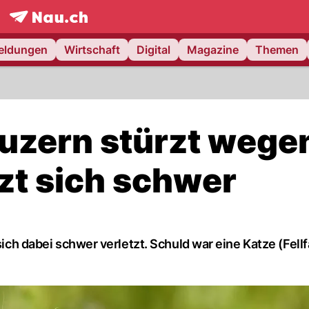
frontpage.
NAU.ch
meldungen
Wirtschaft
Digital
Magazine
Themen
Luzern stürzt wege
zt sich schwer
sich dabei schwer verletzt. Schuld war eine Katze (Fell