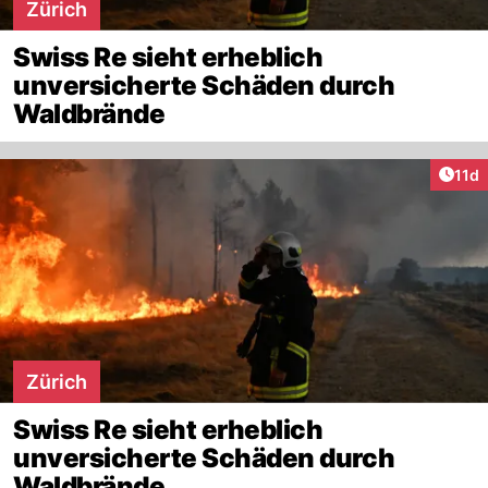
Zürich
Swiss Re sieht erheblich
unversicherte Schäden durch
Waldbrände
Artik
11d
Zürich
Swiss Re sieht erheblich
unversicherte Schäden durch
Waldbrände