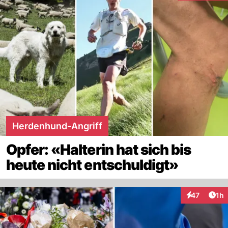
Herdenhund-Angriff
Opfer: «Halterin hat sich bis
heute nicht entschuldigt»
Art
47
1h
Interaktione