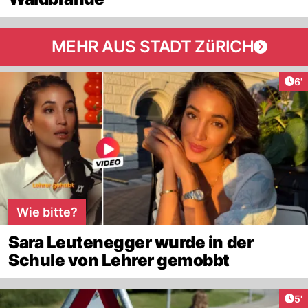
MEHR AUS STADT ZüRICH
Art
6'
Wie bitte?
Sara Leutenegger wurde in der
Schule von Lehrer gemobbt
Art
5'