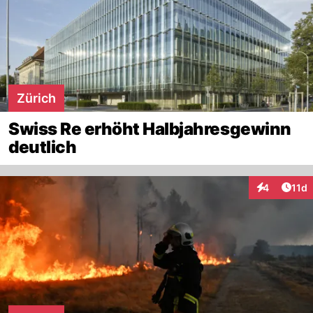
Zürich
Swiss Re erhöht Halbjahresgewinn
deutlich
Artik
4
11d
Interaktione