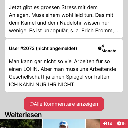
Jetzt gibt es grossen Stress mit dem
Anlegen. Muss einem wohl leid tun. Das mit
dem Kamel und dem Nadelöhr wissen nur
wenige. Es ist unpopulär, s. a. Erich Fromm,
"Haben oder Sein". Ein Oldie aus dem vorigen
Jahrhundert.
Artikel veröff
4
User #2073 (nicht angemeldet)
Monate
Man kann gar nicht so viel Arbeiten für so
einen LOHN. Aber man muss uns Arbeitende
Geschellschaft ja einen Spiegel vor halten
ICH KANN NUR IHR NICHT..
Alle Kommentare anzeigen
Weiterlesen
Art
114
1h
Interaktionen