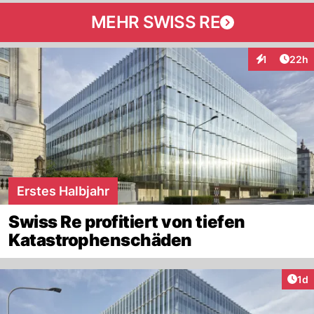
MEHR SWISS RE
Artik
1
22h
Interaktione
Erstes Halbjahr
Swiss Re profitiert von tiefen
Katastrophenschäden
Art
1d