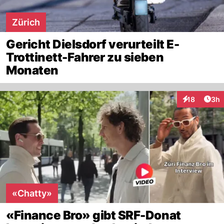
Zürich
Gericht Dielsdorf verurteilt E-
Trottinett-Fahrer zu sieben
Monaten
Arti
18
3h
Interaktione
«Chatty»
«Finance Bro» gibt SRF-Donat