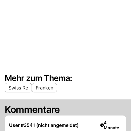
Mehr zum Thema:
Swiss Re
Franken
Kommentare
Artikel veröff
4
User #3541 (nicht angemeldet)
Monate