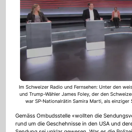
Im Schweizer Radio und Fernsehen: Unter den weis
und Trump-Wähler James Foley, der den Schweizer 
war SP-Nationalrätin Samira Marti, als einzige
Gemäss Ombudsstelle «wollten die Sendungsve
rund um die Geschehnisse in den USA und dere
Sendung sei unklar gewesen. War es die Polizei