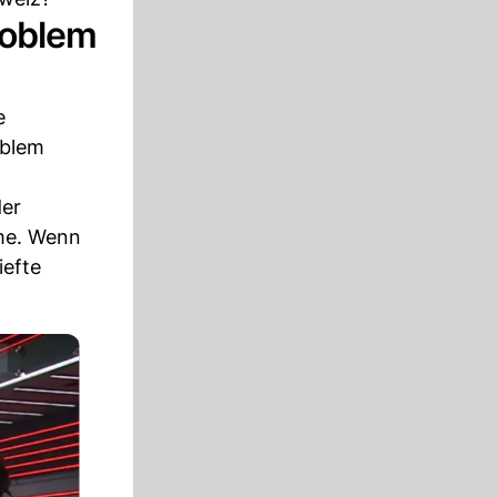
roblem
e
oblem
der
hme. Wenn
iefte