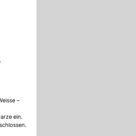
.
Weisse –
rze ein.
eschlossen.