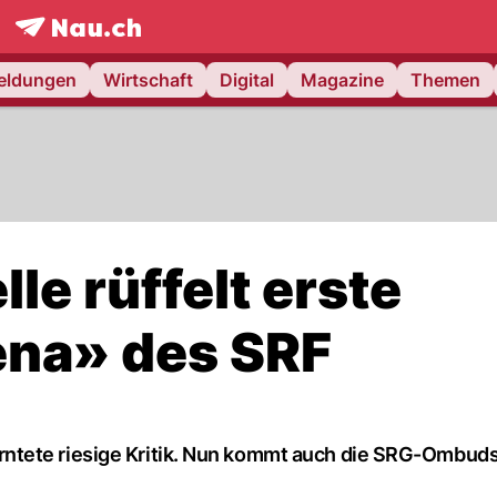
frontpage.
NAU.ch
meldungen
Wirtschaft
Digital
Magazine
Themen
e rüffelt erste
na» des SRF
ntete riesige Kritik. Nun kommt auch die SRG-Ombuds