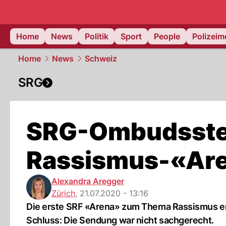
Home
News
Politik
Sport
People
Polizei
Home
News
Schweiz
SRG
SRG-Ombudsstell
Rassismus-«Are
Alexandra Aregger
Zürich
,
21.07.2020 - 13:16
Die erste SRF «Arena» zum Thema Rassismus er
Schluss: Die Sendung war nicht sachgerecht.