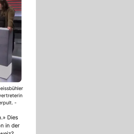
eissbühler
ertreterin
pult. -
.» Dies
n in der
hweiz?