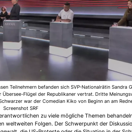
sen Teilnehmern befanden sich SVP-Nationalrätin Sandra G
Übersee-Flügel der Republikaner vertrat. Dritte Meinungsv
r Schwarzer war der Comedian Kiko von Beginn an am Redner
Screenshot SRF
rantwortlichen zu viele mögliche Themen behandeln
n weltweiten Folgen. Der Schwerpunkt der Diskussio
gewalt, die US-Proteste oder die Situation in der Sc