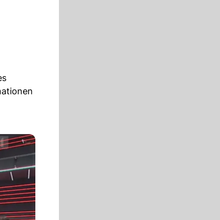
es
mationen