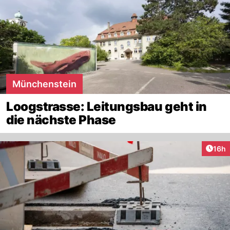
Münchenstein
Loogstrasse: Leitungsbau geht in
die nächste Phase
Artik
16h