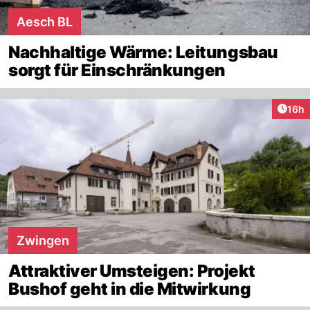
Aesch BL
Nachhaltige Wärme: Leitungsbau
sorgt für Einschränkungen
Artik
16h
Zwingen
Attraktiver Umsteigen: Projekt
Bushof geht in die Mitwirkung