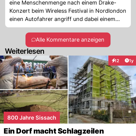
eine Menschenmenge nach einem Drake-
Konzert beim Wireless Festival in Nordlondon
einen Autofahrer angriff und dabei einem
Rapper ins Bein stach. Bei dem Opfer soll es
sich um den Rapper Top 5 handeln, einen
Alle Kommentare anzeigen
Bekannten von Drake. Laut Polizeiangaben
Weiterlesen
„seine Verletzungen dürften nicht
lebensverändernd sein.“
Art
12
1y
Interaktione
800 Jahre Sissach
Ein Dorf macht Schlagzeilen