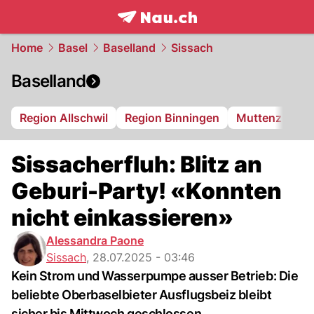
frontpage.
NAU.ch
Home
Basel
Baselland
Sissach
Baselland
Region Allschwil
Region Binningen
Muttenz
Bi
Sissacherfluh: Blitz an
Geburi-Party! «Konnten
nicht einkassieren»
Alessandra Paone
Sissach
,
28.07.2025 - 03:46
Kein Strom und Wasserpumpe ausser Betrieb: Die
beliebte Oberbaselbieter Ausflugsbeiz bleibt
sicher bis Mittwoch geschlossen.