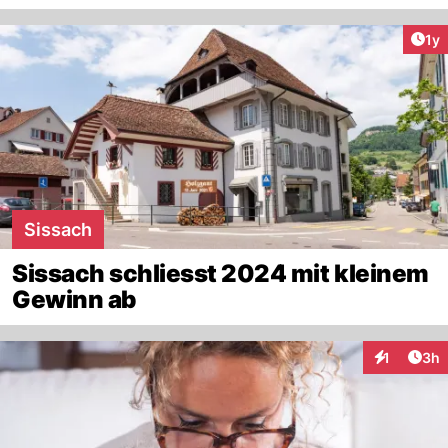
Art
1y
Sissach
Sissach schliesst 2024 mit kleinem
Gewinn ab
Arti
1
3h
Interaktion