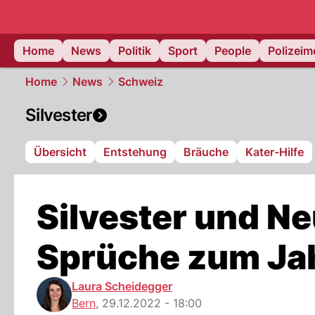
Home
News
Politik
Sport
People
Polizei
Home
News
Schweiz
Silvester
Übersicht
Entstehung
Bräuche
Kater-Hilfe
Silvester und Ne
Sprüche zum Ja
Laura Scheidegger
Bern
,
29.12.2022 - 18:00