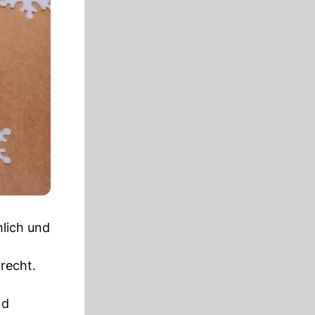
hlich und
 recht.
nd