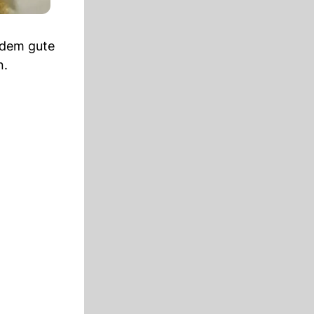
zdem gute
n.