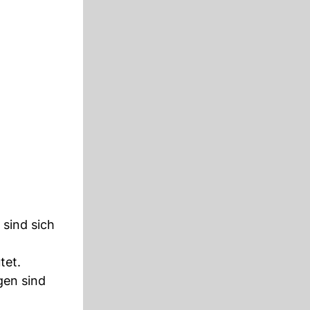
, sind sich
tet.
gen sind