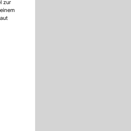
l zur
 einem
baut