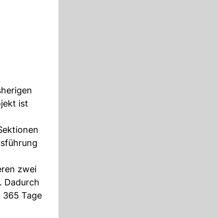
sherigen
ekt ist
Sektionen
usführung
eren zwei
n. Dadurch
» 365 Tage