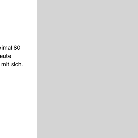
ximal 80
heute
mit sich.