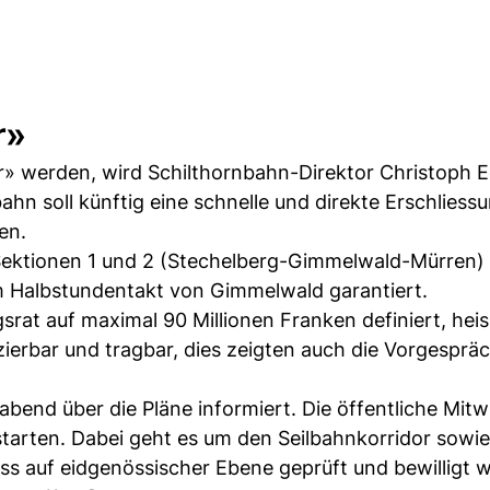
r»
er» werden, wird Schilthornbahn-Direktor Christoph E
bahn soll künftig eine schnelle und direkte Erschliess
en.
Sektionen 1 und 2 (Stechelberg-Gimmelwald-Mürren) 
im Halbstundentakt von Gimmelwald garantiert.
at auf maximal 90 Millionen Franken definiert, heiss
nzierbar und tragbar, dies zeigten auch die Vorgesprä
end über die Pläne informiert. Die öffentliche Mitw
arten. Dabei geht es um den Seilbahnkorridor sowie
ss auf eidgenössischer Ebene geprüft und bewilligt 