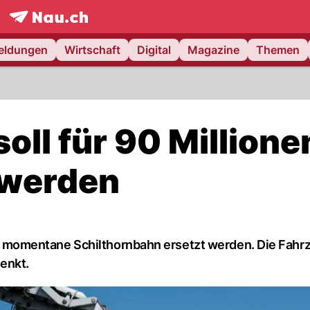
frontpage.
NAU.ch
meldungen
Wirtschaft
Digital
Magazine
Themen
oll für 90 Millione
 werden
momentane Schilthornbahn ersetzt werden. Die Fahrz
enkt.