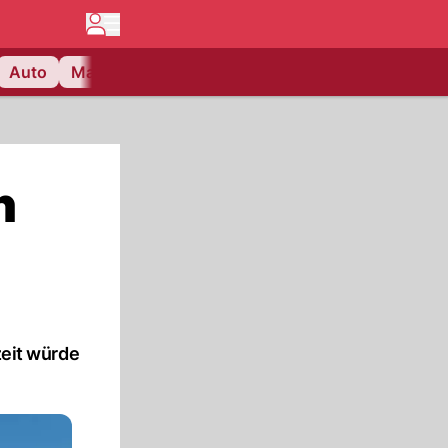
Auto
Matchcenter
Videos
Nau Plus
Lifestyle
n
eit würde