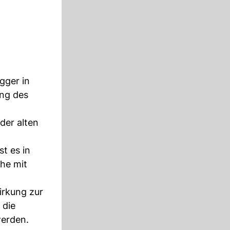
gger in
ung des
der alten
t es in
che mit
irkung zur
 die
werden.