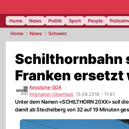
Home
News
Politik
Sport
People
Polizei
Home
News
Schweiz
Schilthornbahn s
Franken ersetzt
Keystone-SDA
Interlaken-Oberhasli
,
15.09.2018 - 11:47
Unter dem Namen «SCHILTHORN 20XX» soll die 
damit ab Stechelberg von 32 auf 19 Minuten ges